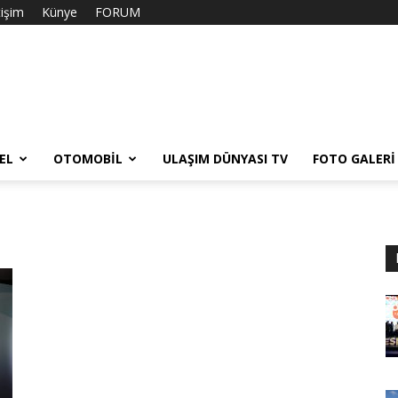
tişim
Künye
FORUM
EL
OTOMOBIL
ULAŞIM DÜNYASI TV
FOTO GALERI