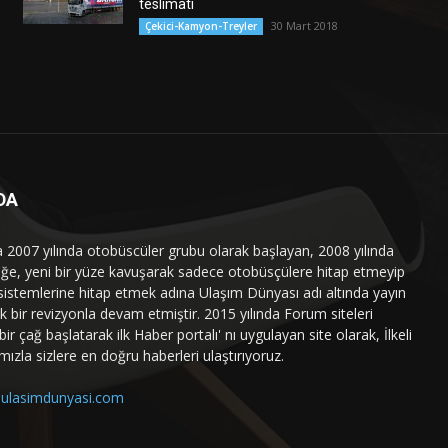
teslimatı
30 Mart 2018
Çekici-Kamyon-Treyler
DA
a 2007 yılında otobüscüler grubu olarak başlayan, 2008 yılında
liğe, yeni bir yüze kavuşarak sadece otobüsçülere hitap etmeyip
sistemlerine hitap etmek adına Ulaşım Dünyası adı altında yayın
 bir revizyonla devam etmiştir. 2015 yılında Forum siteleri
ir çağ başlatarak ilk Haber portalı' nı uygulayan site olarak, İlkeli
mızla sizlere en doğru haberleri ulaştırıyoruz.
ulasimdunyasi.com