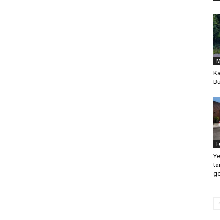
M
Ka
Bü
F
Ye
ta
ge