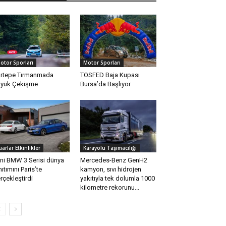
otor Sporları
Motor Sporları
rtepe Tırmanmada
TOSFED Baja Kupası
yük Çekişme
Bursa’da Başlıyor
uarlar Etkinlikler
Karayolu Taşımacılığı
ni BMW 3 Serisi dünya
Mercedes-Benz GenH2
nıtımını Paris’te
kamyon, sıvı hidrojen
rçekleştirdi
yakıtıyla tek dolumla 1000
kilometre rekorunu...