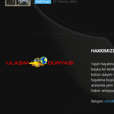
27 Temmuz 2026
Hafif Ticari
HAKKIMIZ
Yayın hayatın
başka bir kim
bütün ulaşım 
hayatına büyük
arasında yeni b
haber anlayışı
İletişim:
info@