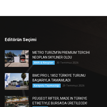
Editörün Seçimi
METRO TURİZM’İN PREMİUM TERCİHİ
NEOPLAN SKYLINER OLDU
30 Temmuz 2026
MAN & Neoplan
BMC PRO L 1852 TÜRKİYE TURUNU
BAŞARIYLA TAMAMLADI
29 Temmuz 2026
Karayolu Taşımacılığı
PEUGEOT RIFTER, MADE IN TÜRKİYE
ETİKETİYLE BURSA’DA ÜRETİLECEK!