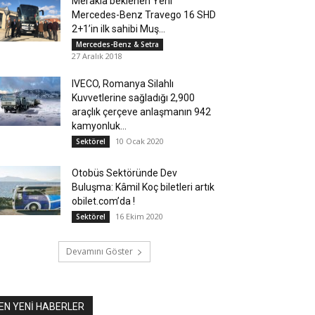
Merakla beklenen Yeni
Mercedes-Benz Travego 16 SHD
2+1’in ilk sahibi Muş...
Mercedes-Benz & Setra
27 Aralık 2018
IVECO, Romanya Silahlı
Kuvvetlerine sağladığı 2,900
araçlık çerçeve anlaşmanın 942
kamyonluk...
10 Ocak 2020
Sektörel
Otobüs Sektöründe Dev
Buluşma: Kâmil Koç biletleri artık
obilet.com’da !
16 Ekim 2020
Sektörel
Devamını Göster
EN YENİ HABERLER