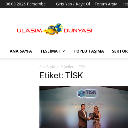
06.08.2026 Perşembe
Giriş Yap / Kayıt Ol
Forum Arşiv
İle
Ulaşım
Dünyası
ANA SAYFA
TESLIMAT
TOPLU TAŞIMA
SEKTÖR
Ana Sayfa
Etiketler
TİSK
Etiket: TİSK