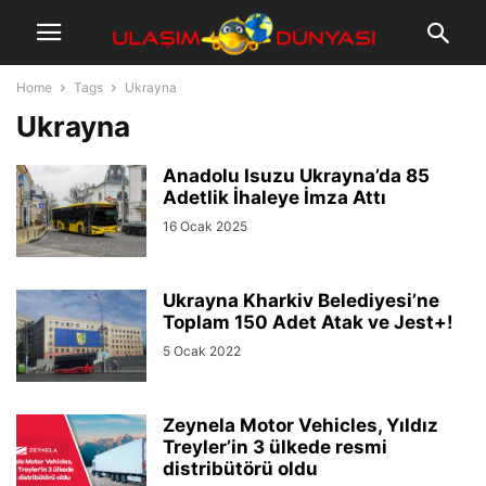
Home
Tags
Ukrayna
Ukrayna
Anadolu Isuzu Ukrayna’da 85
Adetlik İhaleye İmza Attı
16 Ocak 2025
Ukrayna Kharkiv Belediyesi’ne
Toplam 150 Adet Atak ve Jest+!
5 Ocak 2022
Zeynela Motor Vehicles, Yıldız
Treyler’in 3 ülkede resmi
distribütörü oldu