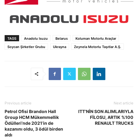
TAGS
Anadolu Isuzu
Belarus
Koluman Motorlu Araçlar
Soycan Şirketler Grubu
Ukrayna
Zeynela Motorlu Taşıtlar A.Ş.
Previous article
Next article
Petrol Ofisi Brandon Hall
ITT’NİN SON ALIMLARIYLA
Group HCM Mükemmellik
FİLOSU, ARTIK %100
Ödülleri’nde 2021’in de
RENAULT TRUCKS
kazanını oldu, 3 ödül birden
aldı