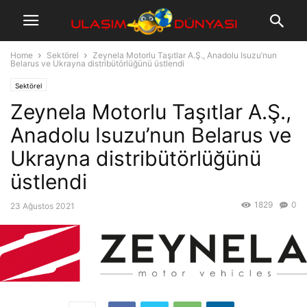
Home
Sektörel
Zeynela Motorlu Taşıtlar A.Ş., Anadolu Isuzu’nun
Belarus ve Ukrayna distribütörlüğünü üstlendi
Sektörel
Zeynela Motorlu Taşıtlar A.Ş.,
Anadolu Isuzu’nun Belarus ve
Ukrayna distribütörlüğünü
üstlendi
1829
0
23 Ağustos 2021