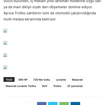
vücut bulurken, iç mekanı yine lansman modeline özgü sarı
ya da mavi dikişli siyah deri döşemeler domine ediyor.
Ayrıca Trofeo sahibinin ismi de otomobil çalıştırıldığında
multi medya ekranında beliriyor.
TAGS
590 HP
730 Nm torku
Levante
Maserati
Maserati Levante Trofeo
SUV
Trofeo
ZF şanzıman