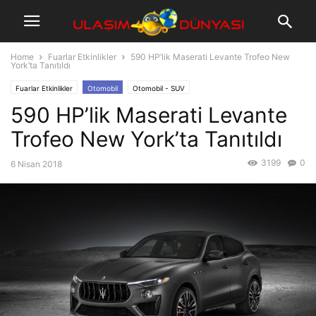
Home
Fuarlar Etkinlikler
590 HP’lik Maserati Levante Trofeo New
York’ta Tanıtıldı
Fuarlar Etkinlikler
Otomobil
Otomobil - SUV
590 HP’lik Maserati Levante
Trofeo New York’ta Tanıtıldı
3199
0
6 Nisan 2018