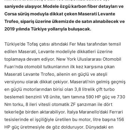
saniyede ulaşıyor. Modele özgü karbon fiber detayları ve
Corsa sürüş moduyla dikkat çeken Maserati Levante
Trofeo, sipariş üzerine ülkemizde de satın alınabilecek ve
2019 yılında Türkiye yollarıyla buluşacak.
Türkiye’de Tofaş çatısı altındaki Fer Mas tarafından temsil
edilen Maserati, Levante modeliyle dikkatleri üzerine
toplamaya devam ediyor. New York Uluslararası Otomobil
Fuarı’nda otomobil tutkunlarının ilk kez karşısına çıkan
Maserati Levante Trofeo, ailenin en güçlü ve ateşli
versiyonu olarak dikkat çekiyor. Maserati’nin gelmiş geçmiş
en güçlü motorlarından birisi olan 3,8 litrelik çift turbo
beslemeli benzinli V8 ünite, tam tamına 590 HP güç ve 730
Nm torku, 8 ileri vitesli otomatik ZF şanzıman ile dört
tekerleğe birden aktarabiliyor. İtalya Maranello’daki Ferrari
tesislerinde el işçiliğiyle üretilen bu motor, litre başına 156
HP güç üretmesiyle de göz dolduruyor. Dünyadaki en