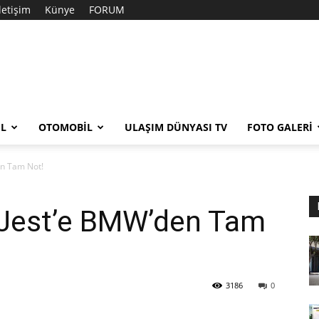
İletişim
Künye
FORUM
EL
OTOMOBIL
ULAŞIM DÜNYASI TV
FOTO GALERI
en Tam Not!
n Jest’e BMW’den Tam
3186
0