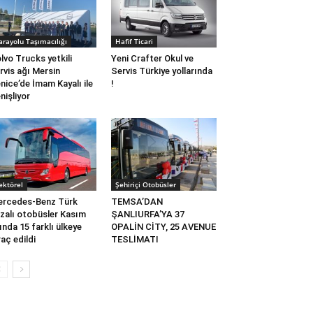
arayolu Taşımacılığı
Hafif Ticari
lvo Trucks yetkili
Yeni Crafter Okul ve
rvis ağı Mersin
Servis Türkiye yollarında
nice’de İmam Kayalı ile
!
nişliyor
ektörel
Şehiriçi Otobüsler
rcedes-Benz Türk
TEMSA’DAN
zalı otobüsler Kasım
ŞANLIURFA’YA 37
ında 15 farklı ülkeye
OPALİN CİTY, 25 AVENUE
raç edildi
TESLİMATI