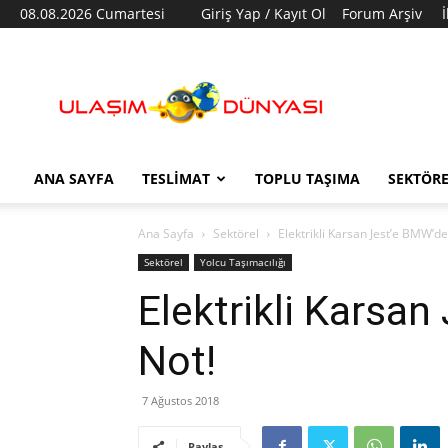
08.08.2026 Cumartesi
Giriş Yap / Kayıt Ol
Forum Arşiv
Ulaşım
Dünyası
ANA SAYFA
TESLIMAT
TOPLU TAŞIMA
SEKTÖR
Ana Sayfa
Sektörel
Elektrikli Karsan Jest’e BMW’d
Sektörel
Yolcu Taşımacılığı
Elektrikli Karsa
Not!
7 Ağustos 2018
Paylaş