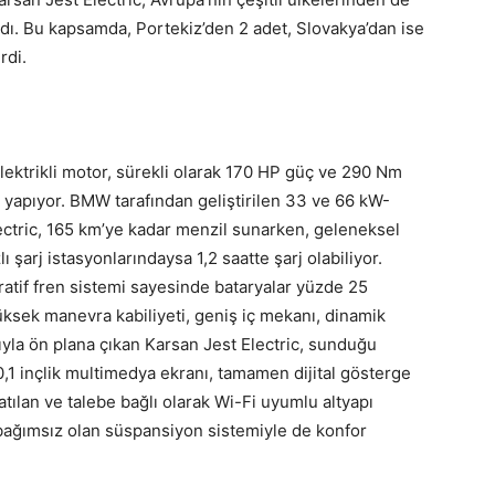
dı. Bu kapsamda, Portekiz’den 2 adet, Slovakya’dan ise
rdi.
lektrikli motor, sürekli olarak 170 HP güç ve 290 Nm
ği yapıyor. BMW tarafından geliştirilen 33 ve 66 kW-
Electric, 165 km’ye kadar menzil sunarken, geleneksel
zlı şarj istasyonlarındaysa 1,2 saatte şarj olabiliyor.
ratif fren sistemi sayesinde bataryalar yüzde 25
üksek manevra kabiliyeti, geniş iç mekanı, dinamik
yla ön plana çıkan Karsan Jest Electric, sunduğu
0,1 inçlik multimedya ekranı, tamamen dijital gösterge
natılan ve talebe bağlı olarak Wi-Fi uyumlu altyapı
 bağımsız olan süspansiyon sistemiyle de konfor