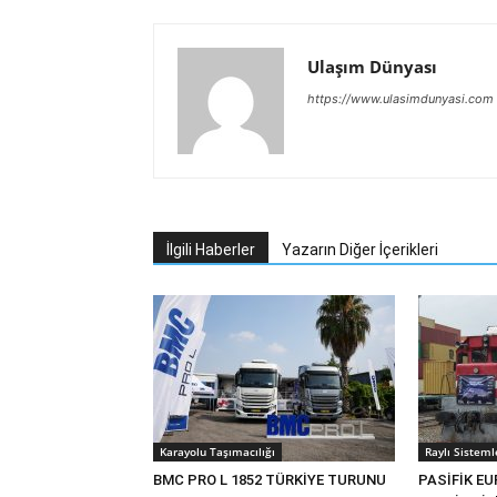
Ulaşım Dünyası
https://www.ulasimdunyasi.com
İlgili Haberler
Yazarın Diğer İçerikleri
Karayolu Taşımacılığı
Raylı Sisteml
BMC PRO L 1852 TÜRKİYE TURUNU
PASİFİK EU