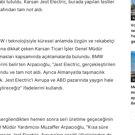
bi tutuldu. Karsan Jest Electric, burada yapılan testler
fından tam not aldı.
K
Vo
se
Ye
MW i teknolojisiyle küresel anlamda özgün ve rekabetçi
ge
ğuna dikkat çeken Karsan Ticari İşler Genel Müdür
emasları kapsamında açıklamalarda bulundu. BMW
erini belirten Arpacıoğlu, “Jest Electric, gerçekleştirilen
ndu ve tam not aldı. Ayrıca Almanya’da taşımacılık
ık. Jest Electric’i Avrupa ve ABD pazarında yaygın hale
S
Me
tireceğiz” ifadelerini kullandı.
im
ay
ih
a sergilendikten hemen sonra seri üretime geçeceğinin
l Müdür Yardımcısı Muzaffer Arpacıoğlu, “Kısa süre
san Jest Electric, Avrupa’nın çeşitli ülkelerinden de