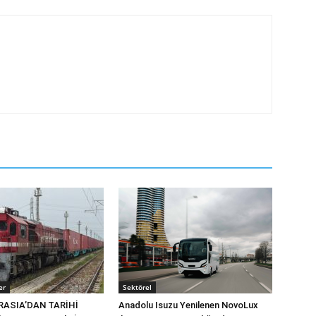
er
Sektörel
RASIA’DAN TARİHİ
Anadolu Isuzu Yenilenen NovoLux