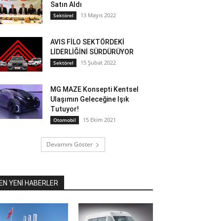
Satın Aldı
13 Mayıs 2022
Sektörel
AVIS FİLO SEKTÖRDEKİ
LİDERLİĞİNİ SÜRDÜRÜYOR
15 Şubat 2022
Sektörel
MG MAZE Konsepti Kentsel
Ulaşımın Geleceğine Işık
Tutuyor!
15 Ekim 2021
Otomobil
Devamını Göster
EN YENİ HABERLER