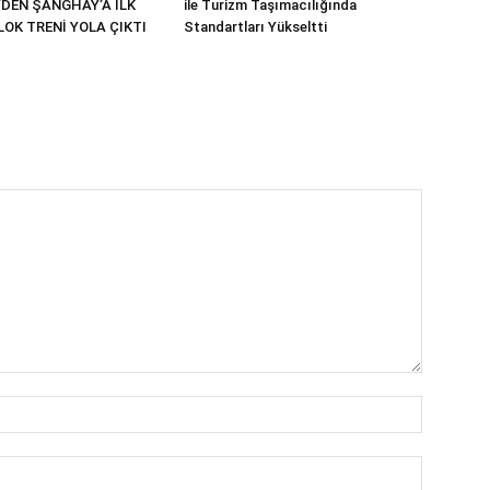
’DEN ŞANGHAY’A İLK
ile Turizm Taşımacılığında
OK TRENİ YOLA ÇIKTI
Standartları Yükseltti