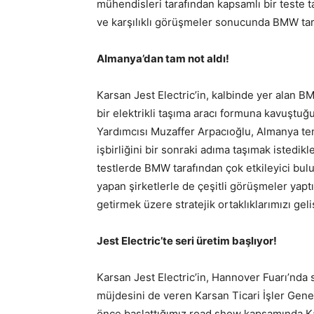
mühendisleri tarafından kapsamlı bir teste ta
ve karşılıklı görüşmeler sonucunda BMW tara
Almanya’dan tam not aldı!
Karsan Jest Electric’in, kalbinde yer alan B
bir elektrikli taşıma aracı formuna kavuştu
Yardımcısı Muzaffer Arpacıoğlu, Almanya t
işbirliğini bir sonraki adıma taşımak istedikl
testlerde BMW tarafından çok etkileyici bulu
yapan şirketlerle de çeşitli görüşmeler yapt
getirmek üzere stratejik ortaklıklarımızı geliş
Jest Electric’te seri üretim başlıyor!
Karsan Jest Electric’in, Hannover Fuarı’nd
müjdesini de veren Karsan Ticari İşler Gene
önce başlattığımız road show kapsamında Kar