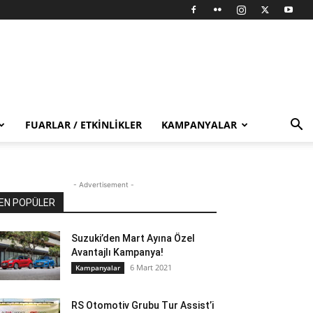
FUARLAR / ETKINLIKLER
KAMPANYALAR
- Advertisement -
EN POPÜLER
Suzuki’den Mart Ayına Özel
Avantajlı Kampanya!
6 Mart 2021
Kampanyalar
RS Otomotiv Grubu Tur Assist’i