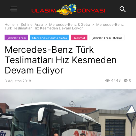
Home
Şehirler Arası
Mercedes-Benz & Setra
Mercedes-Benz
Türk Teslimatları Hız Kesmeden Devam Ediyor
Şehirler Arası
Mercedes-Benz & Setra
Teslimat
Şehirler Arası Otobüs
Mercedes-Benz Türk
Teslimatları Hız Kesmeden
Devam Ediyor
4443
0
3 Ağustos 2018