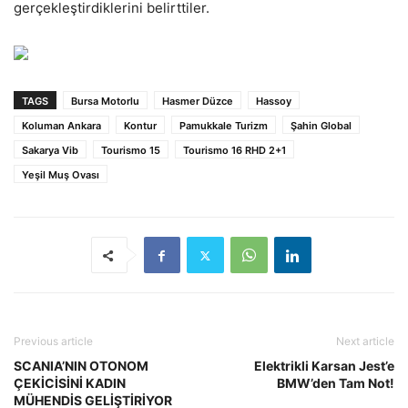
gerçekleştirdiklerini belirttiler.
TAGS
Bursa Motorlu
Hasmer Düzce
Hassoy
Koluman Ankara
Kontur
Pamukkale Turizm
Şahin Global
Sakarya Vib
Tourismo 15
Tourismo 16 RHD 2+1
Yeşil Muş Ovası
Previous article
Next article
SCANIA’NIN OTONOM
Elektrikli Karsan Jest’e
ÇEKİCİSİNİ KADIN
BMW’den Tam Not!
MÜHENDİS GELİŞTİRİYOR