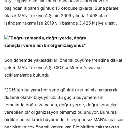
A.Ş., kapasitesini iki kattan daha fazla artırarak 2019
başından itibaren günlük 13 otobüse çıkardı. Buna paralel
olarak MAN Türkiye A.Ş.’nin 2009 yılında 1.498 olan
istihdam rakamı ise 2019 yılı başında 3.425 kişiye ulaştı.
“Doğru zamanda, doğru yerde, doğru
sonuçlar verebilen bir organizasyonuz”
Son dönemde yakaladıkları önemli büyüme trendine dikkat
çeken MAN Türkiye A.Ş. CEO’su Münür Yavuz şu
açıklamalarda bulundu:
“2015’ten bu yana her sene günlük üretimimizi arttırarak,
düzenli olarak büyüyoruz. Bu güçlü büyümemizin
temelinde doğru zamanda, doğru yerde, doğru sonuçlar
verebilen bir organizasyon olmamız bulunuyor. Bununla
birlikte bu istikrarlı büyümede, hiç şüphesiz MAN’da çalışan
her bireyin çok önemli katkısı var. Biz birlikte çalışmaktan