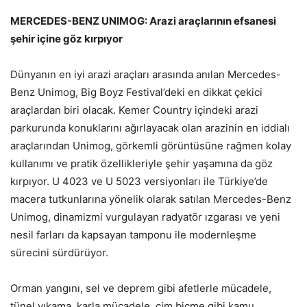
MERCEDES-BENZ UNIMOG: Arazi araçlarının efsanesi
şehir içine göz kırpıyor
Dünyanın en iyi arazi araçları arasında anılan Mercedes-
Benz Unimog, Big Boyz Festival’deki en dikkat çekici
araçlardan biri olacak. Kemer Country içindeki arazi
parkurunda konuklarını ağırlayacak olan arazinin en iddialı
araçlarından Unimog, görkemli görüntüsüne rağmen kolay
kullanımı ve pratik özellikleriyle şehir yaşamına da göz
kırpıyor. U 4023 ve U 5023 versiyonları ile Türkiye’de
macera tutkunlarına yönelik olarak satılan Mercedes-Benz
Unimog, dinamizmi vurgulayan radyatör ızgarası ve yeni
nesil farları da kapsayan tamponu ile modernleşme
sürecini sürdürüyor.
Orman yangını, sel ve deprem gibi afetlerle mücadele,
tünel yıkama, karla mücadele, çim biçme gibi kamu