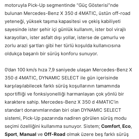
motoruyla Pick-Up segmentinde “Güç Gösterisi”nde
bulunan Mercedes-Benz X 350 d 4MATIC, üstün off-road
yeteneği, yüksek taşıma kapasitesi ve çekiş kabiliyeti
sayesinde ister şehir içi günlük kullanım, ister bol virajlı
karayolları, ister asfalt dışı yollar, isterse de çamurlu ve
zorlu arazi şartları gibi her türlü koşulda kullanıcısına
oldukça başarılı bir sürüş konforu sunuyor.
0’dan 100 km/s hıza 7,9 saniyede ulaşan Mercedes-Benz X
350 d 4MATIC, DYNAMIC SELECT ile gün içerisinde
karşılaşılabilecek farklı sürüş koşullarının tamamında
sportifliği ve fonksiyonelliği harmanlayan çok yönlü bir
karaktere sahip. Mercedes-Benz X 350 d 4MATIC’in
standart donanımlarından biri olan DYNAMIC SELECT
sistemi, Pick-Up pazarında nadiren görülen sürüş modu
seçimi özelliğini kullanıma sunuyor. Sistem;
Comfort
,
Eco
,
Sport
,
Manual
ve
Off-Road
olmak üzere beş farklı sürüş