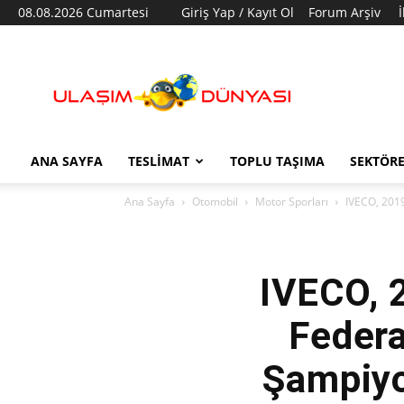
08.08.2026 Cumartesi
Giriş Yap / Kayıt Ol
Forum Arşiv
Ulaşım
Dünyası
ANA SAYFA
TESLIMAT
TOPLU TAŞIMA
SEKTÖR
Ana Sayfa
Otomobil
Motor Sporları
IVECO, 2019
IVECO, 
Feder
Şampiyo