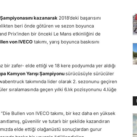
 Şampiyonasını kazanarak
2018’deki başarısını
kinlikten beri önde götüren ve sezon boyunca
nd Prix’inden bir önceki Le Mans etkinliğini de
ullen von IVECO
takımı, yarış boyunca baskısını
 az bir zafer- elde ettiği ve 18 kere podyumda yer aldığı
upa Kamyon Yarışı Şampiyonu
sürücüsüyle sürücüler
chwabentruck takımında lider olarak 2. sezonunu geçiren
ler sıralamasında geçen yılki 6.lık pozisyonunu 4.lüğe
, “Die Bullen von IVECO takımı, bir kez daha en yüksek
nıtlamış, güvenilir ve tutarlı bir şekilde kazandıran
ımızda elde ettiği olağanüstü sonuçlardan gurur