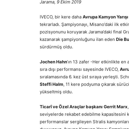
Jarama, 9 Ekim 2019
IVECO, bir kere daha
Avrupa Kamyon Yarışı
tekrarladı. Şampiyonayı, Misano’daki ilk et
pozisyonunu koruyarak Jarama’daki final Gra
kazanarak şampiyonluğunu ilan eden
Die B
sürdürmüş oldu.
Jochen Hahn
’ın 13 zafer -Her etkinlikte en
sıra dışı performansı sayesinde IVECO,
Avr
sıralamasında 6. kez üst sıraya yerleşti. S
Steffi Halm
, 11 kere podyuma çıkarak sürücü
yükseltmiş oldu.
Ticarî ve Özel Araçlar başkanı
Gerrit Marx
seviyelerde rekabet edebilme kapasitesini ka
performanslar sergileyen Stralis kamyonlar