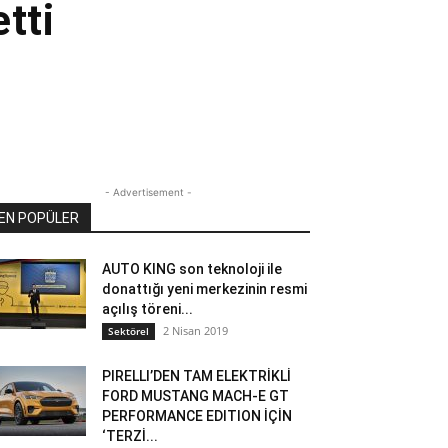
tti
- Advertisement -
EN POPÜLER
AUTO KING son teknoloji ile
donattığı yeni merkezinin resmi
açılış töreni...
2 Nisan 2019
Sektörel
PIRELLI’DEN TAM ELEKTRİKLİ
FORD MUSTANG MACH-E GT
PERFORMANCE EDITION İÇİN
‘TERZİ...