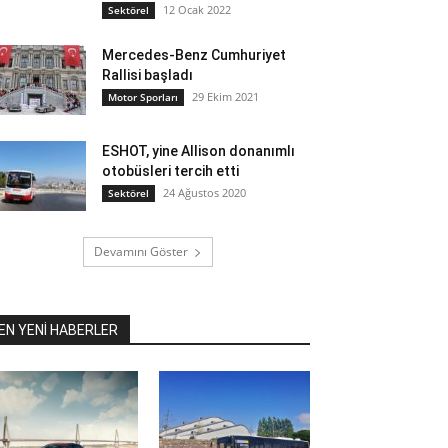
12 Ocak 2022
Sektörel
Mercedes-Benz Cumhuriyet
Rallisi başladı
29 Ekim 2021
Motor Sporları
ESHOT, yine Allison donanımlı
otobüsleri tercih etti
24 Ağustos 2020
Sektörel
Devamını Göster
EN YENİ HABERLER