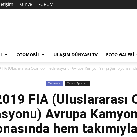
İletişim
Künye
FORUM
EL
OTOMOBIL
ULAŞIM DÜNYASI TV
FOTO GALERI
 FIA (Uluslararası Otomobil Federasyonu) Avrupa Kamyon Yarışı Şampiyonasında 
Otomobil
Motor Sporları
2019 FIA (Uluslararası 
asyonu) Avrupa Kamyon 
nasında hem takımıyl