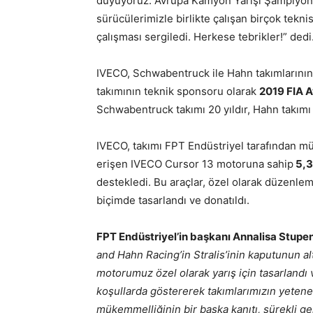
duyuyoruz. Avrupa Kamyon Yarışı Şampiyona
sürücülerimizle birlikte çalışan birçok tek
çalışması sergiledi. Herkese tebrikler!” dedi
IVECO, Schwabentruck ile Hahn takımlarını
takımının teknik sponsoru olarak
2019 FIA 
Schwabentruck takımı 20 yıldır, Hahn takımı d
IVECO, takımı FPT Endüstriyel tarafından müh
erişen IVECO Cursor 13 motoruna sahip
5,3
destekledi. Bu araçlar, özel olarak düzenl
biçimde tasarlandı ve donatıldı.
FPT Endüstriyel’in başkanı Annalisa Stup
and Hahn Racing’in Stralis’inin kaputunun a
motorumuz özel olarak yarış için tasarlandı 
koşullarda göstererek takımlarımızın yetene
mükemmelliğinin bir başka kanıtı, sürekli ge