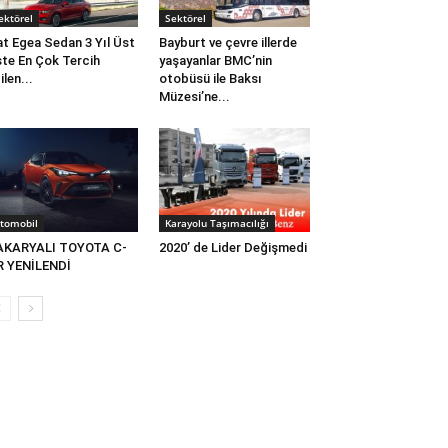
ektörel
Sektörel
at Egea Sedan 3 Yıl Üst
Bayburt ve çevre illerde
te En Çok Tercih
yaşayanlar BMC’nin
ilen...
otobüsü ile Baksı
Müzesi’ne...
tomobil
Karayolu Taşımacılığı
AKARYALI TOYOTA C-
2020’ de Lider Değişmedi
R YENİLENDİ