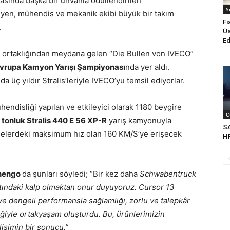
sında başka bir unvanla ödüllendirilen
S
nisyen, mühendis ve mekanik ekibi büyük bir takım
Fi
.
Üs
Ed
n ortaklığından meydana gelen “Die Bullen von IVECO”
Avrupa Kamyon Yarışı Şampiyonası
nda yer aldı.
a üç yıldır Stralis’leriyle IVECO’yu temsil ediyorlar.
endisliği yapılan ve etkileyici olarak 1180 beygire
O
 tonluk Stralis 440 E 56 XP-R
yarış kamyonuyla
S
emelerdeki maksimum hız olan 160 KM/S’ye erişecek
H
enengo
da şunları söyledi; “Bir kez daha
Schwabentruck
ltındaki kalp olmaktan onur duyuyoruz. Cursor 13
ve dengeli performansla sağlamlığı, zorlu ve talepkâr
ğiyle ortakyaşam oluşturdu. Bu, ürünlerimizin
lişimin bir sonucu.”