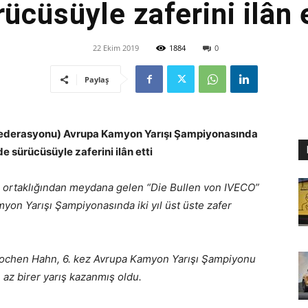
rücüsüyle zaferini ilân e
22 Ekim 2019
1884
0
Paylaş
 Federasyonu) Avrupa Kamyon Yarışı Şampiyonasında
 sürücüsüyle zaferini ilân etti
n ortaklığından meydana gelen “Die Bullen von IVECO”
yon Yarışı Şampiyonasında iki yıl üst üste zafer
 Jochen Hahn, 6. kez Avrupa Kamyon Yarışı Şampiyonu
n az birer yarış kazanmış oldu.