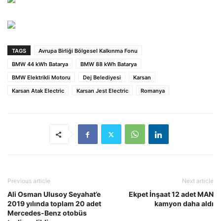
TAGS
Avrupa Birliği Bölgesel Kalkınma Fonu
BMW 44 kWh Batarya
BMW 88 kWh Batarya
BMW Elektrikli Motoru
Dej Belediyesi
Karsan
Karsan Atak Electric
Karsan Jest Electric
Romanya
Previous article
Next article
Ali Osman Ulusoy Seyahat’e
Ekpet İnşaat 12 adet MAN
2019 yılında toplam 20 adet
kamyon daha aldı
Mercedes-Benz otobüs