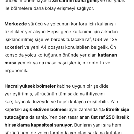
önceki modele kıyasla
35 santim daha geniş
ve üst yatak
ile bölmelere daha kolay erişmeyi sağlıyor.
Merkezde
sürücü ve yolcunun konforu için kullanışlı
özellikler yer alıyor: Hepsi gece kullanımı için arkadan
ışıklandırılmış şişe ve bardak tutacaklı raf, USB ve 12V
soketleri ve yeni A4 dosyası konulabilen belgelik. Ön
konsolda yolcu koltuğunun önünde yer alan
katlanan
masa
yemek ya da masa başı işler için konforlu ve
ergonomik.
Hacmi yüksek bölmeler
kabine uygun bir şekilde
yerleştirilmiş, sürücünün tüm saklama ihtiyacını
karşılayacak düzeyde ve hepsi kolayca erişilebilir. Yan
kapıdaki
açık eldiven bölmesi
aynı zamanda
1,5 litrelik şişe
tutacağı
na da sahip. Yeniden tasarlanan
üst raf 250 litrelik
bir saklama kapasitesi sunuyor
. Bunların yanı sıra hem
sürücü hem de yolcu tarafında yer alan saklama kutuları