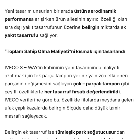
Yeni tasarım unsurları bir arada
üstün aerodinamik
performans
a erişirken ürün ailesinin ayırıcı özelliği olan
sıra dışı yakıt tasarrufunun üzerine
belirgin
miktarda ek
yakıt tasarrufu
sağlıyor.
“Toplam Sahip Olma Maliyeti”ni kısmak için tasarlandı
IVECO S – WAY’in kabininin yeni tasarımında maliyeti
azaltmak için tek parça tampon yerine yalnızca etkilenen
parçanın değişmesini sağlayan
çok – parçalı tampon
gibi
çeşitli özelliklerle
her tasarruf fırsatı değerlendirildi
.
IVECO verilerine göre bu, özellikle filolarda meydana gelen
ufak çaplı kazalarda belirgin ölçüde daha düşük tamir
masrafı sağlayacak.
Belirgin ek tasarruf ise
tümleşik park soğutucusu
ndan