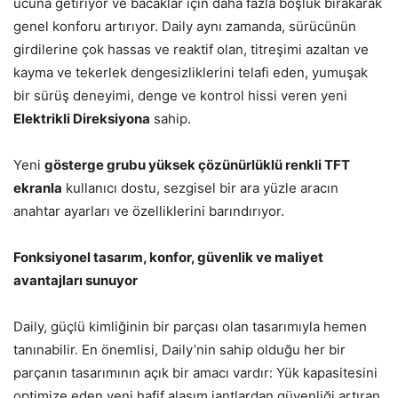
ucuna getiriyor ve bacaklar için daha fazla boşluk bırakarak
genel konforu artırıyor. Daily aynı zamanda, sürücünün
girdilerine çok hassas ve reaktif olan, titreşimi azaltan ve
kayma ve tekerlek dengesizliklerini telafi eden, yumuşak
bir sürüş deneyimi, denge ve kontrol hissi veren yeni
Elektrikli Direksiyona
sahip.
Yeni
gösterge grubu yüksek çözünürlüklü renkli TFT
ekranla
kullanıcı dostu, sezgisel bir ara yüzle aracın
anahtar ayarları ve özelliklerini barındırıyor.
Fonksiyonel tasarım, konfor, güvenlik ve maliyet
avantajları sunuyor
Daily, güçlü kimliğinin bir parçası olan tasarımıyla hemen
tanınabilir. En önemlisi, Daily’nin sahip olduğu her bir
parçanın tasarımının açık bir amacı vardır: Yük kapasitesini
optimize eden yeni hafif alaşım jantlardan güvenliği artıran