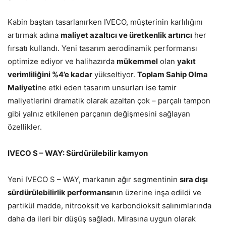
Kabin baştan tasarlanırken IVECO, müşterinin karlılığını
artırmak adına
maliyet azaltıcı ve üretkenlik artırıcı
her
fırsatı kullandı. Yeni tasarım aerodinamik performansı
optimize ediyor ve halihazırda
mükemmel
olan
yakıt
verimliliğini %4’e kadar
yükseltiyor.
Toplam Sahip Olma
Maliyeti
ne etki eden tasarım unsurları ise tamir
maliyetlerini dramatik olarak azaltan çok – parçalı tampon
gibi yalnız etkilenen parçanın değişmesini sağlayan
özellikler.
IVECO S – WAY: Sürdürülebilir kamyon
Yeni IVECO S – WAY, markanın ağır segmentinin
sıra dışı
sürdürülebilirlik performansı
nın üzerine inşa edildi ve
partikül madde, nitrooksit ve karbondioksit salınımlarında
daha da ileri bir düşüş sağladı. Mirasına uygun olarak