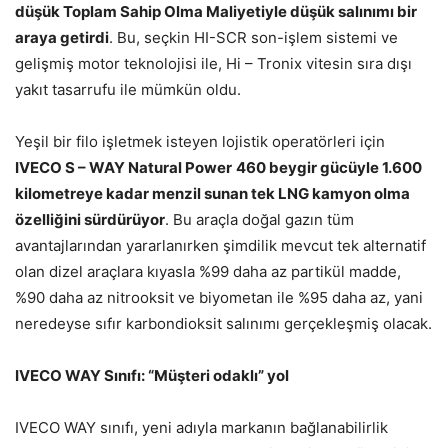
düşük Toplam Sahip Olma Maliyetiyle düşük salınımı bir
araya getirdi
. Bu, seçkin HI-SCR son-işlem sistemi ve
gelişmiş motor teknolojisi ile, Hi – Tronix vitesin sıra dışı
yakıt tasarrufu ile mümkün oldu.
Yeşil bir filo işletmek isteyen lojistik operatörleri için
IVECO S – WAY Natural Power
460 beygir gücüyle 1.600
kilometreye kadar menzil sunan tek LNG kamyon olma
özelliğini sürdürüyor
. Bu araçla doğal gazın tüm
avantajlarından yararlanırken şimdilik mevcut tek alternatif
olan dizel araçlara kıyasla %99 daha az partikül madde,
%90 daha az nitrooksit ve biyometan ile %95 daha az, yani
neredeyse sıfır karbondioksit salınımı gerçekleşmiş olacak.
IVECO WAY Sınıfı: “Müşteri odaklı” yol
IVECO WAY sınıfı, yeni adıyla markanın bağlanabilirlik