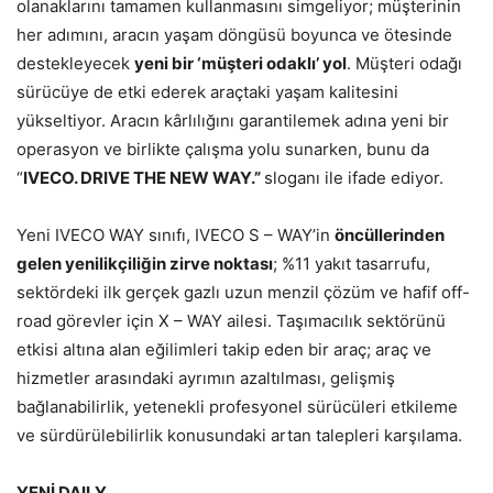
olanaklarını tamamen kullanmasını simgeliyor; müşterinin
her adımını, aracın yaşam döngüsü boyunca ve ötesinde
destekleyecek
yeni bir ‘müşteri odaklı’ yol
. Müşteri odağı
sürücüye de etki ederek araçtaki yaşam kalitesini
yükseltiyor. Aracın kârlılığını garantilemek adına yeni bir
operasyon ve birlikte çalışma yolu sunarken, bunu da
“
IVECO. DRIVE THE NEW WAY.”
sloganı ile ifade ediyor.
Yeni IVECO WAY sınıfı, IVECO S – WAY’in
öncüllerinden
gelen yenilikçiliğin zirve noktası
; %11 yakıt tasarrufu,
sektördeki ilk gerçek gazlı uzun menzil çözüm ve hafif off-
road görevler için X – WAY ailesi. Taşımacılık sektörünü
etkisi altına alan eğilimleri takip eden bir araç; araç ve
hizmetler arasındaki ayrımın azaltılması, gelişmiş
bağlanabilirlik, yetenekli profesyonel sürücüleri etkileme
ve sürdürülebilirlik konusundaki artan talepleri karşılama.
YENİ DAILY…