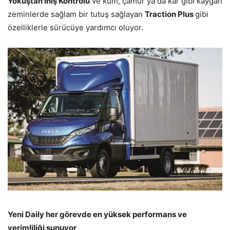
Yokuştan İniş Kontrolü
ve kum, çamur ya da kar gibi kaygan
zeminlerde sağlam bir tutuş sağlayan
Traction Plus
gibi
özelliklerle sürücüye yardımcı oluyor.
Yeni Daily her görevde en yüksek performans ve
verimliliği sunuyor