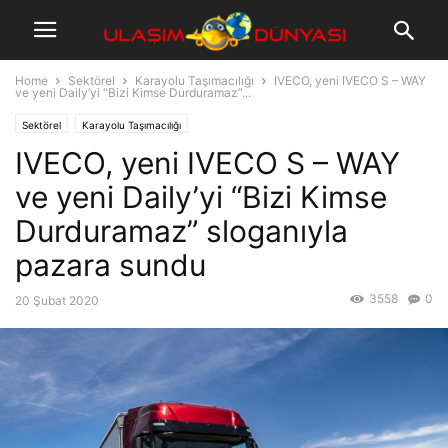
Home
Sektörel
Karayolu Taşımacılığı
IVECO, yeni IVECO S – WAY
ve yeni Daily’yi “Bizi Kimse Durduramaz”...
Sektörel
Karayolu Taşımacılığı
IVECO, yeni IVECO S – WAY
ve yeni Daily’yi “Bizi Kimse
Durduramaz” sloganıyla
pazara sundu
3558
0
20 Şubat 2020