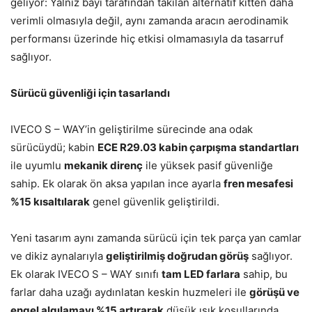
geliyor: Yalnız bayi tarafından takılan alternatif kitten daha
verimli olmasıyla değil, aynı zamanda aracın aerodinamik
performansı üzerinde hiç etkisi olmamasıyla da tasarruf
sağlıyor.
Sürücü güvenliği için tasarlandı
IVECO S – WAY’in geliştirilme sürecinde ana odak
sürücüydü; kabin
ECE R29.03 kabin çarpışma standartları
ile uyumlu
mekanik direnç
ile yüksek pasif güvenliğe
sahip. Ek olarak ön aksa yapılan ince ayarla
fren mesafesi
%15 kısaltılarak
genel güvenlik geliştirildi.
Yeni tasarım aynı zamanda sürücü için tek parça yan camlar
ve dikiz aynalarıyla
geliştirilmiş doğrudan görüş
sağlıyor.
Ek olarak IVECO S – WAY sınıfı
tam LED farlar
a
sahip, bu
farlar daha uzağı aydınlatan keskin huzmeleri ile
görüşü ve
engel algılamayı %15 artırarak
düşük ışık koşullarında