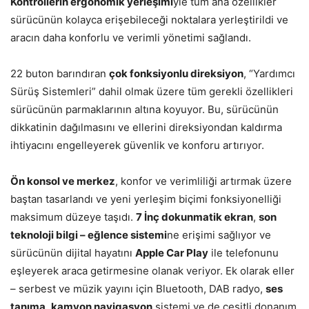
Kontrollerin ergonomik yerleşimi
yle tüm ana özellikler
sürücünün kolayca erişebileceği noktalara yerleştirildi ve
aracın daha konforlu ve verimli yönetimi sağlandı.
22 buton barındıran
çok fonksiyonlu direksiyon
, “Yardımcı
Sürüş Sistemleri” dahil olmak üzere tüm gerekli özellikleri
sürücünün parmaklarının altına koyuyor. Bu, sürücünün
dikkatinin dağılmasını ve ellerini direksiyondan kaldırma
ihtiyacını engelleyerek güvenlik ve konforu artırıyor.
Ön konsol ve merkez
, konfor ve verimliliği artırmak üzere
baştan tasarlandı ve yeni yerleşim biçimi fonksiyonelliği
maksimum düzeye taşıdı.
7 İnç dokunmatik ekran
,
son
teknoloji bilgi – eğlence sistemi
ne erişimi sağlıyor ve
sürücünün dijital hayatını
Apple Car Play
ile telefonunu
eşleyerek araca getirmesine olanak veriyor. Ek olarak eller
– serbest ve müzik yayını için Bluetooth, DAB radyo,
ses
tanıma
,
kamyon navigasyon
sistemi ve de çeşitli donanım