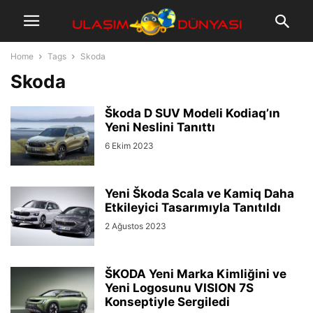
Home
Tags
Skoda
Skoda
Škoda D SUV Modeli Kodiaq’ın
Yeni Neslini Tanıttı
6 Ekim 2023
Yeni Škoda Scala ve Kamiq Daha
Etkileyici Tasarımıyla Tanıtıldı
2 Ağustos 2023
ŠKODA Yeni Marka Kimliğini ve
Yeni Logosunu VISION 7S
Konseptiyle Sergiledi