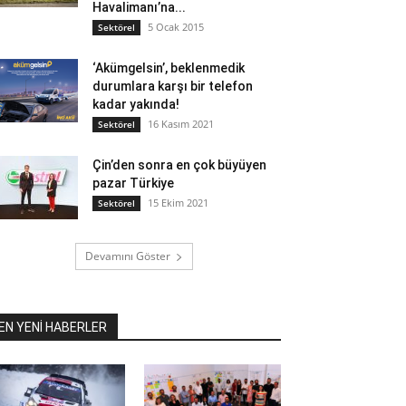
Havalimanı’na...
5 Ocak 2015
Sektörel
‘Akümgelsin’, beklenmedik
durumlara karşı bir telefon
kadar yakında!
16 Kasım 2021
Sektörel
Çin’den sonra en çok büyüyen
pazar Türkiye
15 Ekim 2021
Sektörel
Devamını Göster
EN YENİ HABERLER