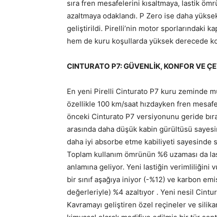
sıra fren mesafelerini kısaltmaya, lastik ö
azaltmaya odaklandı. P Zero ise daha yüksek
geliştirildi. Pirelli’nin motor sporlarındaki
hem de kuru koşullarda yüksek derecede kon
CINTURATO P7: GÜVENLİK, KONFOR VE Ç
En yeni Pirelli Cinturato P7 kuru zeminde
özellikle 100 km/saat hızdayken fren mesafe
önceki Cinturato P7 versiyonunu geride bıra
arasında daha düşük kabin gürültüsü sayesin
daha iyi absorbe etme kabiliyeti sayesinde sür
Toplam kullanım ömrünün %6 uzaması da last
anlamına geliyor. Yeni lastiğin verimliliğini
bir sınıf aşağıya iniyor (-%12) ve karbon em
değerleriyle) %4 azaltıyor . Yeni nesil Cintura
Kavramayı geliştiren özel reçineler ve silikan