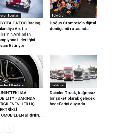
otor Sporları
Sektörel
OYOTA GAZOO Racing,
Doğuş Otomotiv’in dijital
nlandiya Arctic
dönüşümü rotasında
llisi’nin Ardından
mpiyona Liderliğini
vam Ettiriyor
uarlar Etkinlikler
Sektörel
ÜNİH’TEKİ IAA
Daimler Truck, bağımsız
OBILITY FUARINDA
bir şirket olarak gelecek
ERGİLENEN HER ÜÇ
hedeflerini duyurdu
EKTRİKLİ
OMOBİLDEN BİRİNİN...