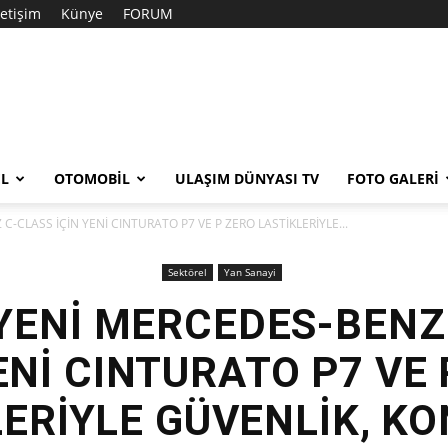
letişim
Künye
FORUM
EL
OTOMOBIL
ULAŞIM DÜNYASI TV
FOTO GALERI
 C-CLASS İÇİN YENİ CINTURATO P7 VE P ZERO LASTİKLERİYLE...
Sektörel
Yan Sanayi
, YENİ MERCEDES-BENZ
ENİ CINTURATO P7 VE
ERİYLE GÜVENLİK, K