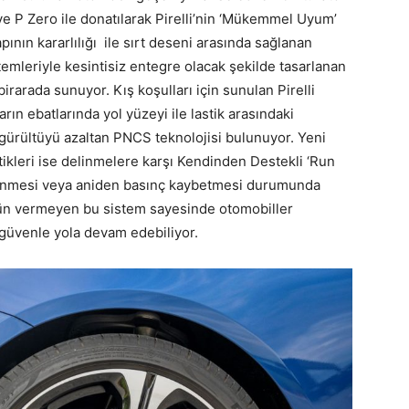
 ve P Zero ile donatılarak Pirelli’nin ‘Mükemmel Uyum’
apının kararlılığı ile sırt deseni arasında sağlanan
leriyle kesintisiz entegre olacak şekilde tasarlanan
rarada sunuyor. Kış koşulları için sunulan Pirelli
ın ebatlarında yol yüzeyi ile lastik arasındaki
 gürültüyü azaltan PNCS teknolojisi bulunuyor. Yeni
kleri ise delinmelere karşı Kendinden Destekli ‘Run
elinmesi veya aniden basınç kaybetmesi durumunda
ün vermeyen bu sistem sayesinde otomobiller
güvenle yola devam edebiliyor.