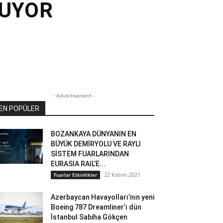
NUYOR
- Advertisement -
EN POPÜLER
BOZANKAYA DÜNYANIN EN
BÜYÜK DEMİRYOLU VE RAYLI
SİSTEM FUARLARINDAN
EURASIA RAIL’E...
22 Kasım 2021
Fuarlar Etkinlikler
Azerbaycan Havayolları’nın yeni
Boeing 787 Dreamliner’ı dün
İstanbul Sabiha Gökçen