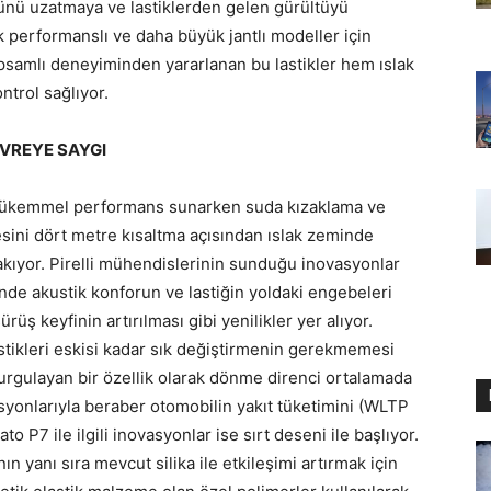
mrünü uzatmaya ve lastiklerden gelen gürültüyü
 performanslı ve daha büyük jantlı modeller için
 kapsamlı deneyiminden yararlanan bu lastikler hem ıslak
trol sağlıyor.
EVREYE SAYGI
 mükemmel performans sunarken suda kızaklama ve
sini dört metre kısaltma açısından ıslak zeminde
kıyor. Pirelli mühendislerinin sunduğu inovasyonlar
de akustik konforun ve lastiğin yoldaki engebeleri
üş keyfinin artırılması gibi yenilikler yer alıyor.
ikleri eskisi kadar sık değiştirmenin gerekmemesi
 vurgulayan bir özellik olarak dönme direnci ortalamada
isyonlarıyla beraber otomobilin yakıt tüketimini (WLTP
to P7 ile ilgili inovasyonlar ise sırt deseni ile başlıyor.
ın yanı sıra mevcut silika ile etkileşimi artırmak için