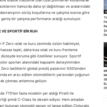
tetik elastik malzeme olan özel polimerler kullanılarak
acıklarının hamurda daha iyi dağıtılması ve aralarındaki
M
n davranışının sürüş koşullarına ve çalışma ısısına göre
T
 geniş bir çalışma performansı aralığı sunuluyor.
Fi
Ra
Şa
 VE SPORTİF BİR RUH
De
 P Zero ıslak ve kuru zeminde üstün hakimiyet,
assas tepki, daha kısa ıslak ve kuru frenleme
i düzeyde koruma gibi özellikler sunuyor. Sportif
 motor sporları alanındaki kapsamlı deneyiminden
F
P Zero lastiklerin global prestij pazarının %50’sinden
M
apında en arzu edilen otomobillerin yarısından çoğunun
M
S
arak çıkması anlamına geliyor.
EL
OT
de 770’ten fazla modelin yer aldığı Pirelli ile
rliği şimdi C-Class ile devam ediyor. Hem arkadan
eri bulunan otomobil geçen yıl lanse edilen Cinturato