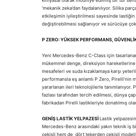
kimyasal olarak modifiye edilmiş bir tür sen
‘mekanik zeka’dan faydalanılıyor. Silika parç
etkileşimin iyileştirilmesi sayesinde lastiği
değiştirebilmesi sağlanıyor ve sürücüye çok
P ZERO: YÜKSEK PERFORMANS, GÜVENLİK
Yeni Mercedes-Benz C-Class için tasarlanan
mükemmel denge, direksiyon hareketlerine h
mesafeleri ve suda kızaklamaya karşı yeterl
performansla eş anlamlı P Zero, Pirelli’nin
yararlanan ileri teknolojilerle tanımlanıyor. 
fazlası tarafından tercih edilmesi, dünya ç
fabrikadan Pirelli lastikleriyle donatılmış ol
GENİŞ LASTİK YELPAZESİ
Lastik yelpazesin
Mercedes-Benz arasındaki yakın teknik iş bi
çekişli hem de dört tekerden çekişli modell