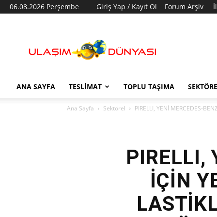
06.08.2026 Perşembe
Giriş Yap / Kayıt Ol
Forum Arşiv
İ
Ulaşım
Dünyası
ANA SAYFA
TESLIMAT
TOPLU TAŞIMA
SEKTÖR
Ana Sayfa
Sektörel
PIRELLI, YENİ MERCEDES-BENZ
PIRELLI
İÇİN Y
LASTİKL