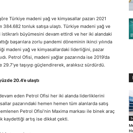
göre Türkiye madeni yağ ve kimyasallar pazarı 2021
m 384.682 tonluk satışa ulaştı. Türkiye madeni yağ ve
 istikrarlı büyümesini devam ettirdi ve her iki alandaki
ttığı başarılara zorlu pandemi döneminin ikinci yılında
ği madeni yağ ve kimyasallardaki liderliğini, pazar
aşıdı. Petrol Ofisi, madeni yağlar pazarında ise 2019’da
de 29.7’ye taşıyıp güçlendirerek, aralıksız sürdürdü.
üzde 20.4’e ulaştı
am eden Petrol Ofisi her iki alanda liderliklerini
sallar pazarındaki hemen hemen tüm alanlarda satış
özlemlenen Petrol Ofisi’nin Maxima markası ile binek araç
 kaydettiği artış ise dikkat çekti.
S
Me
H