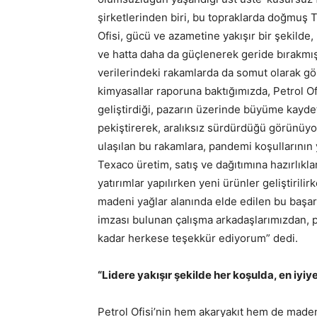
şirketlerinden biri, bu topraklarda doğmuş T
Ofisi, gücü ve azametine yakışır bir şekilde,
ve hatta daha da güçlenerek geride bırakm
verilerindeki rakamlarda da somut olarak gö
kimyasallar raporuna baktığımızda, Petrol O
geliştirdiği, pazarın üzerinde büyüme kaydet
pekiştirerek, aralıksız sürdürdüğü görünüyo
ulaşılan bu rakamlara, pandemi koşullarının 
Texaco üretim, satış ve dağıtımına hazırlıkla
yatırımlar yapılırken yeni ürünler geliştirilir
madeni yağlar alanında elde edilen bu başarı
imzası bulunan çalışma arkadaşlarımızdan, p
kadar herkese teşekkür ediyorum” dedi.
“Lidere yakışır şekilde her koşulda, en iy
Petrol Ofisi’nin hem akaryakıt hem de maden