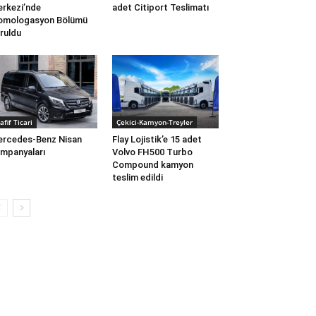
rkezi’nde
adet Citiport Teslimatı
omologasyon Bölümü
ruldu
afif Ticari
Çekici-Kamyon-Treyler
rcedes-Benz Nisan
Flay Lojistik’e 15 adet
mpanyaları
Volvo FH500 Turbo
Compound kamyon
teslim edildi