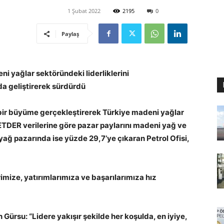
1 Şubat 2022
2195
0
Paylaş
ni yağlar sektöründeki liderliklerini
da geliştirerek sürdürdü
e bir büyüme gerçekleştirerek Türkiye madeni yağlar
PETDER verilerine göre pazar paylarını madeni yağ ve
ağ pazarında ise yüzde 29,7’ye çıkaran Petrol Ofisi,
rimize, yatırımlarımıza ve başarılarımıza hız
 Gürsu: “Lidere yakışır şekilde her koşulda, en iyiye,