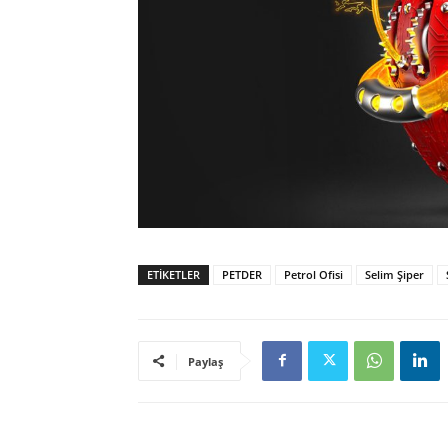
ETIKETLER
PETDER
Petrol Ofisi
Selim Şiper
Paylaş