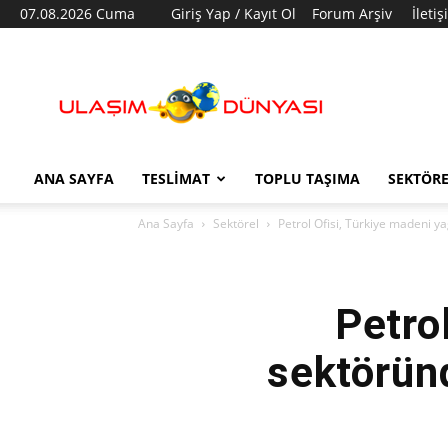
07.08.2026 Cuma
Giriş Yap / Kayıt Ol
Forum Arşiv
İleti
Ulaşım
Dünyası
ANA SAYFA
TESLIMAT
TOPLU TAŞIMA
SEKTÖR
Ana Sayfa
Sektörel
Petrol Ofisi, Türkiye madeni ya
Petro
sektöründ