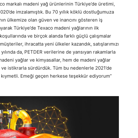
o markalı madeni yağ ürünlerinin Türkiye’de üretimi,
 2020’de imzalamıştık. Bu 70 yıllık köklü dostluğumuza
ın ülkemize olan güven ve inancını gösteren iş
layarak Türkiye’de Texaco madeni yağlarının ilk
oşullarında ve birçok alanda farklı güçlü çalışmalar
teriler, ihracatta yeni ülkeler kazandık, satışlarımızı
1 yılında da, PETDER verilerine de yansıyan rakamlarla
madeni yağlar ve kimyasallar, hem de madeni yağlar
ek ve istikrarla sürdürdük. Tüm bu nedenlerle 2021’de
aha kıymetli. Emeği geçen herkese teşekkür ediyorum”