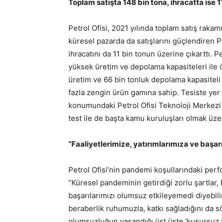
Toplam satışta 148 bin tona, ihracatta ise 11
Petrol Ofisi, 2021 yılında toplam satış rakamı
küresel pazarda da satışlarını güçlendiren P
ihracatını da 11 bin tonun üzerine çıkarttı. Pe
yüksek üretim ve depolama kapasiteleri ile öne
üretim ve 66 bin tonluk depolama kapasiteli
fazla zengin ürün gamına sahip. Tesiste yer
konumundaki Petrol Ofisi Teknoloji Merkezi 
test ile de başta kamu kuruluşları olmak üz
“Faaliyetlerimize, yatırımlarımıza ve baş
Petrol Ofisi’nin pandemi koşullarındaki per
“Küresel pandeminin getirdiği zorlu şartlar, P
başarılarımızı olumsuz etkileyemedi diyebiliri
beraberlik ruhumuzla, katkı sağladığını da s
olumsuzluğun yaşandığı üst üste ‘kusursuz fı