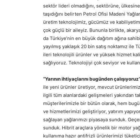
sektör lideri olmadığını, sektörüne, ülkesin
taşıdığını belirten Petrol Ofisi Madeni Yağl
üretim teknolojimiz, gücümüz ve kabiliyetim
çok güçlü bir aileyiz. Bununla birlikte, akar
da Türkiye’nin en büyük dağıtım ağına sahib
yayılmış yaklaşık 20 bin satış noktamız ile
ileri teknolojili ürünler ve yüksek hizmet kali
sağlıyoruz. Teknolojiyi çok seviyor ve kulla
“Yarının ihtiyaçlarını bugünden çalışıyoruz
ile yeni ürünler üretiyor, mevcut ürünlerimiz
ilgili tüm alanlardaki gelişmeleri yakından ta
müşterilerimizle bir bütün olarak, hem bug
ve hizmetlerimizi geliştiriyor, yatırım yapı
sağlayan yağlarımızı piyasaya sunduk. Geçen
sunduk. Hibrit araçlara yönelik bir motor yağ
kullanıma hazır antifrizli ürünlerimizi tüketi