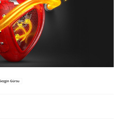
Sezgin Gürsu