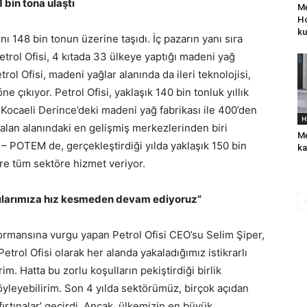
 bin tona ulaştı
Me
H
ku
nı 148 bin tonun üzerine taşıdı. İç pazarın yanı sıra
etrol Ofisi, 4 kıtada 33 ülkeye yaptığı madeni yağ
trol Ofisi, madeni yağlar alanında da ileri teknolojisi,
 çıkıyor. Petrol Ofisi, yaklaşık 140 bin tonluk yıllık
 Kocaeli Derince’deki madeni yağ fabrikası ile 400’den
H
 alan alanındaki en gelişmiş merkezlerinden biri
Me
– POTEM de, gerçekleştirdiği yılda yaklaşık 150 bin
ka
ere tüm sektöre hizmet veriyor.
arılarımıza hız kesmeden devam ediyoruz”
formansına vurgu yapan Petrol Ofisi CEO’su Selim Şiper,
etrol Ofisi olarak her alanda yakaladığımız istikrarlı
m. Hatta bu zorlu koşulların pekiştirdiği birlik
öyleyebilirim. Son 4 yılda sektörümüz, birçok açıdan
rtınalar’ geçirdi. Ancak, ülkemizin en büyük