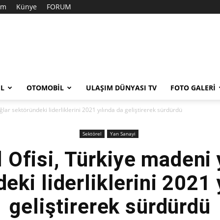
şim
Künye
FORUM
EL
OTOMOBIL
ULAŞIM DÜNYASI TV
FOTO GALERI
ğlar sektöründeki liderliklerini 2021 yılında da geliştirerek sürdürdü
Sektörel
Yan Sanayi
l Ofisi, Türkiye madeni 
eki liderliklerini 2021 
geliştirerek sürdürdü