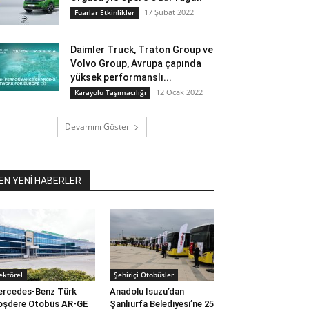
17 Şubat 2022
Fuarlar Etkinlikler
Daimler Truck, Traton Group ve
Volvo Group, Avrupa çapında
yüksek performanslı...
12 Ocak 2022
Karayolu Taşımacılığı
Devamını Göster
EN YENİ HABERLER
ektörel
Şehiriçi Otobüsler
rcedes-Benz Türk
Anadolu Isuzu’dan
oşdere Otobüs AR-GE
Şanlıurfa Belediyesi’ne 25