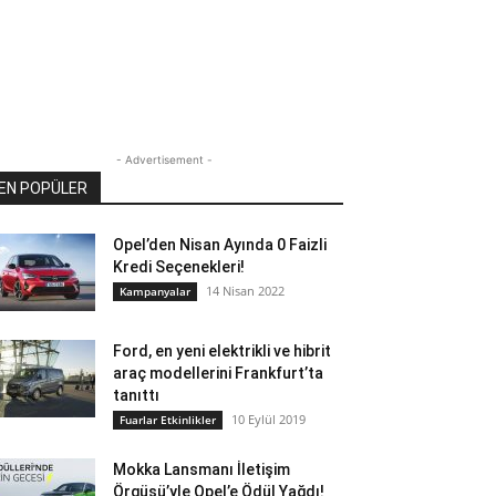
- Advertisement -
EN POPÜLER
Opel’den Nisan Ayında 0 Faizli
Kredi Seçenekleri!
14 Nisan 2022
Kampanyalar
Ford, en yeni elektrikli ve hibrit
araç modellerini Frankfurt’ta
tanıttı
10 Eylül 2019
Fuarlar Etkinlikler
Mokka Lansmanı İletişim
Örgüsü’yle Opel’e Ödül Yağdı!