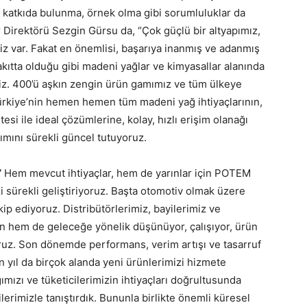
e katkıda bulunma, örnek olma gibi sorumluluklar da
ar Direktörü Sezgin Gürsu da, “Çok güçlü bir altyapımız,
iz var. Fakat en önemlisi, başarıya inanmış ve adanmış
yakıtta olduğu gibi madeni yağlar ve kimyasallar alanında
iz. 400’ü aşkın zengin ürün gamımız ve tüm ülkeye
 Türkiye’nin hemen hemen tüm madeni yağ ihtiyaçlarının,
tesi ile ideal çözümlerine, kolay, hızlı erişim olanağı
nımını sürekli güncel tutuyoruz.
”
Hem mevcut ihtiyaçlar, hem de yarınlar için POTEM
i sürekli geliştiriyoruz. Başta otomotiv olmak üzere
kip ediyoruz. Distribütörlerimiz, bayilerimiz ve
ün hem de geleceğe yönelik düşünüyor, çalışıyor, ürün
yoruz. Son dönemde performans, verim artışı ve tasarruf
 yıl da birçok alanda yeni ürünlerimizi hizmete
ımızı ve tüketicilerimizin ihtiyaçları doğrultusunda
cilerimizle tanıştırdık. Bununla birlikte önemli küresel