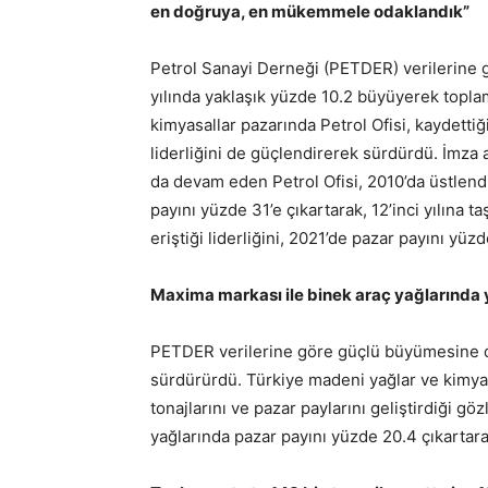
en doğruya, en mükemmele odaklandık”
Petrol Sanayi Derneği (PETDER) verilerine 
yılında yaklaşık yüzde 10.2 büyüyerek topla
kimyasallar pazarında Petrol Ofisi, kaydettiği
liderliğini de güçlendirerek sürdürdü. İmza a
da devam eden Petrol Ofisi, 2010’da üstlendi
payını yüzde 31’e çıkartarak, 12’inci yılına t
eriştiği liderliğini, 2021’de pazar payını yüz
Maxima markası ile binek araç yağlarında y
PETDER verilerine göre güçlü büyümesine dev
sürdürürdü. Türkiye madeni yağlar ve kimya
tonajlarını ve pazar paylarını geliştirdiği g
yağlarında pazar payını yüzde 20.4 çıkartarak