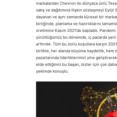
markalardan Chevron ile dünyaca ünlü Texac
satış ve dağıtımına ilişkin sözleşmeyi Eylül
dayanan ve aynı zamanda küresel bir markan
birliğinde, planlama ve hazırlıklarını tamam
üretimine Kasım 2021’de başladık. Pandemi k
yürüttüğümüz bu dönemde, iç pazarda yeni müş
arttırdık. Tüm bu zorlu koşullara karşın 202
birlikte, her alanda büyüme kaydettik, hem 
pazarlarında liderliklerimizi yine geliştirer
elde ettiğimiz bu başarı, bizler için çok d
şeklinde konuştu.