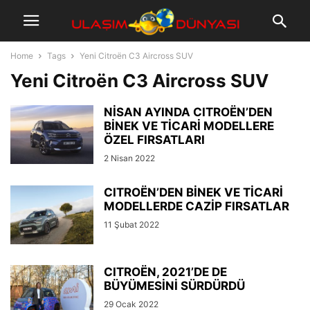
Home
Tags
Yeni Citroën C3 Aircross SUV
Yeni Citroën C3 Aircross SUV
NİSAN AYINDA CITROËN’DEN
BİNEK VE TİCARİ MODELLERE
ÖZEL FIRSATLARI
2 Nisan 2022
CITROËN’DEN BİNEK VE TİCARİ
MODELLERDE CAZİP FIRSATLAR
11 Şubat 2022
CITROËN, 2021’DE DE
BÜYÜMESİNİ SÜRDÜRDÜ
29 Ocak 2022