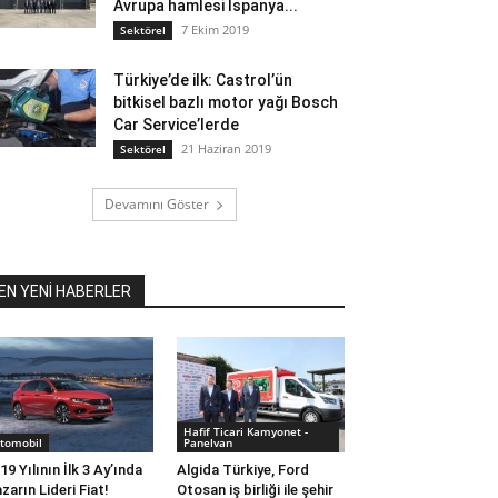
Avrupa hamlesi İspanya...
7 Ekim 2019
Sektörel
Türkiye’de ilk: Castrol’ün
bitkisel bazlı motor yağı Bosch
Car Service’lerde
21 Haziran 2019
Sektörel
Devamını Göster
EN YENİ HABERLER
Hafif Ticari Kamyonet -
tomobil
Panelvan
19 Yılının İlk 3 Ay’ında
Algida Türkiye, Ford
zarın Lideri Fiat!
Otosan iş birliği ile şehir