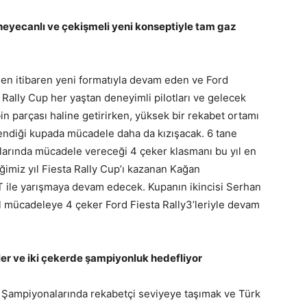
 heyecanlı ve çekişmeli yeni konseptiyle tam gaz
den itibaren yeni formatıyla devam eden ve Ford
a Rally Cup her yaştan deneyimli pilotları ve gelecek
in parçası haline getirirken, yüksek bir rekabet ortamı
lendiği kupada mücadele daha da kızışacak. 6 tane
ralarında mücadele vereceği 4 çeker klasmanı bu yıl en
iğimiz yıl Fiesta Rally Cup’ı kazanan Kağan
T ile yarışmaya devam edecek. Kupanın ikincisi Serhan
 mücadeleye 4 çeker Ford Fiesta Rally3’leriyle devam
ler ve iki çekerde şampiyonluk hedefliyor
a Şampiyonalarında rekabetçi seviyeye taşımak ve Türk