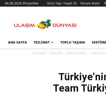
06.08.2026 Perşembe
Giriş Yap / Kayıt Ol
Forum Arşiv
İ
Ulaşım
Dünyası
ANA SAYFA
TESLIMAT
TOPLU TAŞIMA
SEKTÖR
Ana Sayfa
Otomobil
Motor Sporları
Türkiye’nin
Türkiye’ni
Team Türki