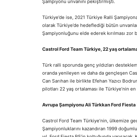
Şampiyonu unvanını pekiştirmişti.
Türkiye’de ise, 2021 Türkiye Ralli Şampiyona
olarak Türkiye’de hedeflediği bütün unvanları
Şampiyonluğunu elde ederek kırılması zor bi
Castrol Ford Team Türkiye, 22 yaş ortalamas
Türk ralli sporunda genç yıldızları destekle
oranda yenileyen ve daha da gençleşen Castr
Can Sarıhan ile birlikte Efehan Yazıcı Bodru
pilotları 22 yaş ortalaması ile Türkiye’nin e
Avrupa Şampiyonu Ali Türkkan Ford Fiesta 
Castrol Ford Team Türkiye’nin, ülkemize geçti
Şampiyonluklarını kazandıran 1999 doğuml
yıl, Ford Fiesta R5’in koltuğunda yarışacak. 