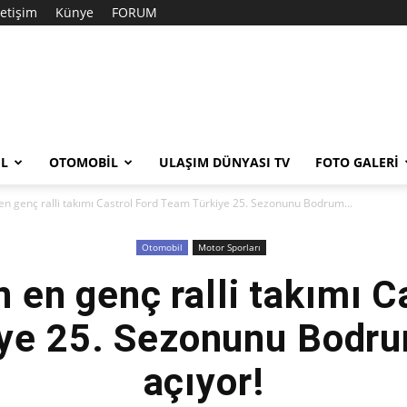
letişim
Künye
FORUM
EL
OTOMOBIL
ULAŞIM DÜNYASI TV
FOTO GALERI
 en genç ralli takımı Castrol Ford Team Türkiye 25. Sezonunu Bodrum...
Otomobil
Motor Sporları
n en genç ralli takımı C
ye 25. Sezonunu Bodrum 
açıyor!