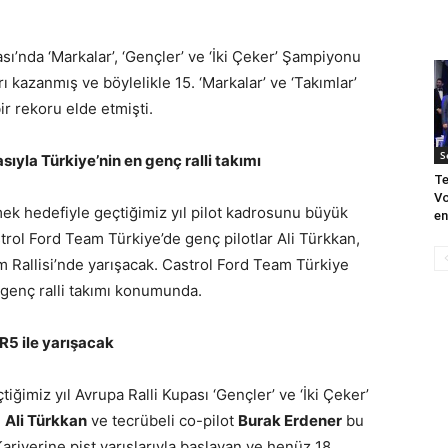
sı’nda ‘Markalar’, ‘Gençler’ ve ‘İki Çeker’ Şampiyonu
 kazanmış ve böylelikle 15. ‘Markalar’ ve ‘Takımlar’
r rekoru elde etmişti.
S
ıyla Türkiye’nin en genç ralli takımı
Te
Vo
mek hedefiyle geçtiğimiz yıl pilot kadrosunu büyük
en
ol Ford Team Türkiye’de genç pilotlar Ali Türkkan,
m Rallisi’nde yarışacak. Castrol Ford Team Türkiye
n genç ralli takımı konumunda.
R5 ile yarışacak
ğimiz yıl Avrupa Ralli Kupası ‘Gençler’ ve ‘İki Çeker’
u
Ali Türkkan
ve tecrübeli co-pilot
Burak Erdener
bu
Kariyerine pist yarışlarıyla başlayan ve henüz 18