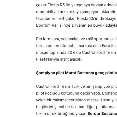
çeker Fiesta R5 ile yarışmaya devam edecekl
otomobiliyle arka arkaya şampiyonluklar eld
tecrübeler ile 4 çeker Fiesta R5’in direksiyo
Bodrum Rallisi’nde zirvenin en büyük adaylar
Performansı, sağlamlığı ve ralli sporundaki k
tercih edilen otomobil markası olan Ford ile
oluşan toplamda 20 ekip Castrol Ford Team T
Fiesta’larıyla start alacak.
Şampiyon pilot Murat Bostancı genç pilotl
Castrol Ford Team Türkiye’nin şampiyon pil
pilot koçluğu koltuğuna geçiş yaptı. Bostancı,
yakın bir çalışma içerisinde olacak. Uzun yıl
bilgilerini şimdi de takımın diğer pilotların
takım direktörlüğünü yapan
Serdar Bostanc