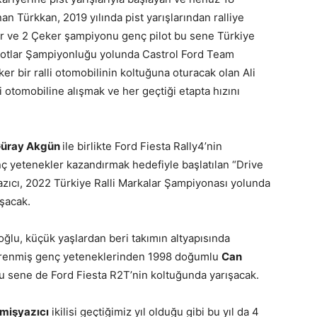
 Türkkan, 2019 yılında pist yarışlarından ralliye
er ve 2 Çeker şampiyonu genç pilot bu sene Türkiye
ilotlar Şampiyonluğu yolunda Castrol Ford Team
ker bir ralli otomobilinin koltuğuna oturacak olan Ali
 otomobiline alışmak ve her geçtiği etapta hızını
üray Akgün
ile birlikte Ford Fiesta Rally4’nin
nç yetenekler kazandırmak hedefiyle başlatılan “Drive
azıcı, 2022 Türkiye Ralli Markalar Şampiyonası yolunda
ışacak.
oğlu, küçük yaşlardan beri takımın altyapısında
 öğrenmiş genç yeteneklerinden 1998 doğumlu
Can
 bu sene de Ford Fiesta R2T’nin koltuğunda yarışacak.
mişyazıcı
ikilisi geçtiğimiz yıl olduğu gibi bu yıl da 4