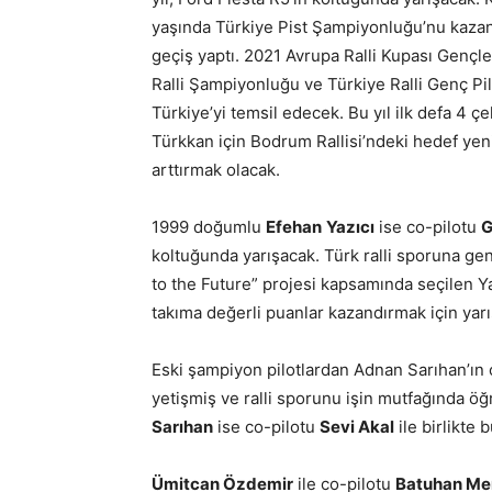
yaşında Türkiye Pist Şampiyonluğu’nu kazanan
geçiş yaptı. 2021 Avrupa Ralli Kupası Gençl
Ralli Şampiyonluğu ve Türkiye Ralli Genç P
Türkiye’yi temsil edecek. Bu yıl ilk defa 4 çe
Türkkan için Bodrum Rallisi’ndeki hedef yeni
arttırmak olacak.
1999 doğumlu
Efehan
Yazıcı
ise co-pilotu
G
koltuğunda yarışacak. Türk ralli sporuna ge
to the Future” projesi kapsamında seçilen Y
takıma değerli puanlar kazandırmak için yar
Eski şampiyon pilotlardan Adnan Sarıhan’ın 
yetişmiş ve ralli sporunu işin mutfağında
Sarıhan
ise co-pilotu
Sevi Akal
ile birlikte
Ümitcan Özdemir
ile co-pilotu
Batuhan Me