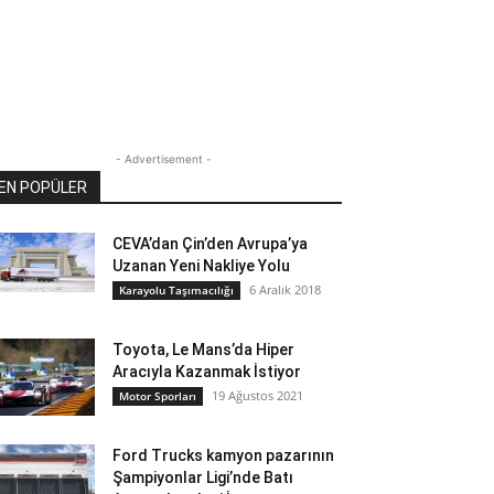
- Advertisement -
EN POPÜLER
CEVA’dan Çin’den Avrupa’ya
Uzanan Yeni Nakliye Yolu
6 Aralık 2018
Karayolu Taşımacılığı
Toyota, Le Mans’da Hiper
Aracıyla Kazanmak İstiyor
19 Ağustos 2021
Motor Sporları
Ford Trucks kamyon pazarının
Şampiyonlar Ligi’nde Batı