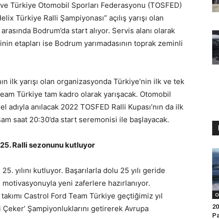
an ve Türkiye Otomobil Sporları Federasyonu (TOSFED)
lix Türkiye Ralli Şampiyonası” açılış yarışı olan
arasında Bodrum’da start alıyor. Servis alanı olarak
linin etapları ise Bodrum yarımadasının toprak zeminli
n ilk yarışı olan organizasyonda Türkiye’nin ilk ve tek
Team Türkiye tam kadro olarak yarışacak. Otomobil
 adıyla anılacak 2022 TOSFED Ralli Kupası’nın da ilk
am saat 20:30’da start seremonisi ile başlayacak.
25. Ralli sezonunu kutluyor
. yılını kutluyor. Başarılarla dolu 25 yılı geride
 motivasyonuyla yeni zaferlere hazırlanıyor.
i takımı Castrol Ford Team Türkiye geçtiğimiz yıl
O
20
ki Çeker’ Şampiyonluklarını getirerek Avrupa
Pa