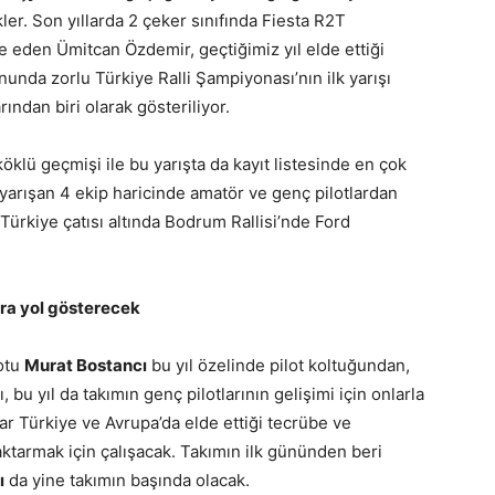
er. Son yıllarda 2 çeker sınıfında Fiesta R2T
e eden Ümitcan Özdemir, geçtiğimiz yıl elde ettiği
nunda zorlu Türkiye Ralli Şampiyonası’nın ilk yarışı
ından biri olarak gösteriliyor.
öklü geçmişi ile bu yarışta da kayıt listesinde en çok
 yarışan 4 ekip haricinde amatör ve genç pilotlardan
ürkiye çatısı altında Bodrum Rallisi’nde Ford
ara yol gösterecek
otu
Murat Bostancı
bu yıl özelinde pilot koltuğundan,
 bu yıl da takımın genç pilotlarının gelişimi için onlarla
lar Türkiye ve Avrupa’da elde ettiği tecrübe ve
a aktarmak için çalışacak. Takımın ilk gününden beri
ı
da yine takımın başında olacak.