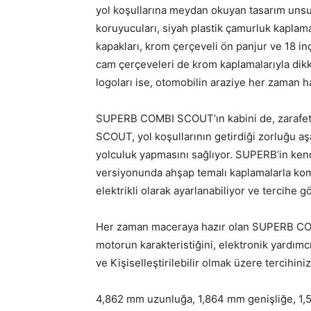
yol koşullarına meydan okuyan tasarım unsu
koruyucuları, siyah plastik çamurluk kaplam
kapakları, krom çerçeveli ön panjur ve 18 inç j
cam çerçeveleri de krom kaplamalarıyla dikk
logoları ise, otomobilin araziye her zaman 
SUPERB COMBI SCOUT’ın kabini de, zarafe
SCOUT, yol koşullarının getirdiği zorluğu aş
yolculuk yapmasını sağlıyor. SUPERB’in ken
versiyonunda ahşap temalı kaplamalarla komb
elektrikli olarak ayarlanabiliyor ve tercihe g
Her zaman maceraya hazır olan SUPERB CO
motorun karakteristiğini, elektronik yardımc
ve Kişiselleştirilebilir olmak üzere tercihini
4,862 mm uzunluğa, 1,864 mm genişliğe, 1,5