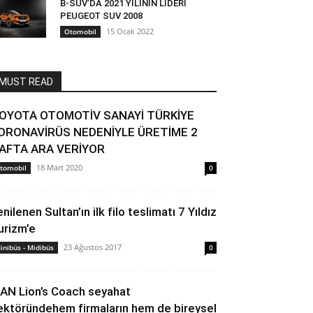
B-SUV’DA 2021 YILININ LİDERİ
PEUGEOT SUV 2008
15 Ocak 2022
Otomobil
MUST READ
OYOTA OTOMOTİV SANAYİ TÜRKİYE
ORONAVİRÜS NEDENİYLE ÜRETİME 2
AFTA ARA VERİYOR
18 Mart 2020
tomobil
0
nilenen Sultan’ın ilk filo teslimatı 7 Yıldız
urizm’e
23 Ağustos 2017
inibüs - Midibüs
0
AN Lion’s Coach seyahat
ektöründehem firmaların hem de bireysel