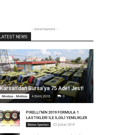
- Advertisement -
LATEST NEWS
Karsan’dan Bursa’ya 75 Adet Jest!
4 Ekim 2018
0
Minibüs - Midibüs
PIRELLI’NİN 2019 FORMULA 1
LASTİKLERİ İLE İLGİLİ YENİLİKLER
23 Şubat 2019
Motor Sporları