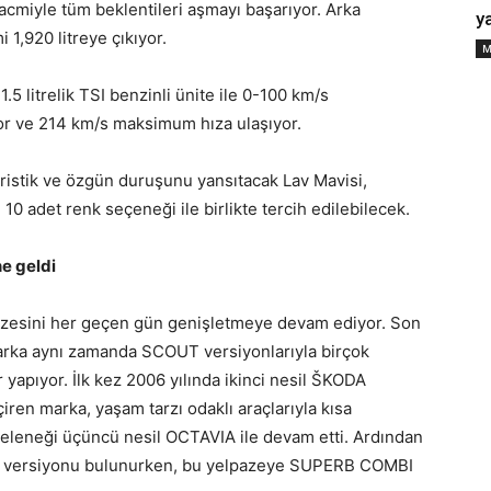
miyle tüm beklentileri aşmayı başarıyor. Arka
ya
 1,920 litreye çıkıyor.
M
litrelik TSI benzinli ünite ile 0-100 km/s
or ve 214 km/s maksimum hıza ulaşıyor.
stik ve özgün duruşunu yansıtacak Lav Mavisi,
10 adet renk seçeneği ile birlikte tercih edilebilecek.
e geldi
zesini her geçen gün genişletmeye devam ediyor. Son
rka aynı zamanda SCOUT versiyonlarıyla birçok
yapıyor. İlk kez 2006 yılında ikinci nesil ŠKODA
en marka, yaşam tarzı odaklı araçlarıyla kısa
leneği üçüncü nesil OCTAVIA ile devam etti. Ardından
versiyonu bulunurken, bu yelpazeye SUPERB COMBI