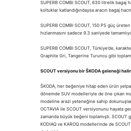
SUPERB COMBI SCOUT, 630 litrelik bagaj hac
koltuklar katlandığındaysa aracın bagaj hacmi
SUPERB COMBI SCOUT, 150 PS güç üreten 1.5 
hızlanmasını sadece 9.3 saniyede tamamlıy
SUPERB COMBI SCOUT, Türkiye’de, karakteri
Graphite Gri, Tangerine Turuncu gibi toplam 
SCOUT versiyonu bir ŠKODA geleneği halin
ŠKODA, her beğeniye hitap eden ürün yelpa
dönemde SUV modelleriyle de öne çıkan ma
modeline arazi yeteneğine sahip dokunuşlar 
OCTAVIA ile SCOUT versiyonunu hayata geçir
zamanda büyük beğeni toplamıştı. SCOUT ge
KODIAQ ve KAROQ modellerinde de SCOUT 