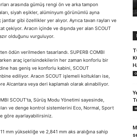
rları arasında gümüş rengi ön ve arka tampon
aları, siyah eşikler, alüminyum görünümlü ayna
antlar gibi özellikler yer alıyor. Ayrıca tavan rayları ve
at çekiyor. Aracın içinde ve dışında yer alan SCOUT
hazır olduğunu vurguluyor.
T
tten ödün verilmeden tasarlandı. SUPERB COMBI
K
arken araç içerisindekilerin her zaman konforlu bir
H
dine has geniş ve konforlu kabini, SCOUT
O
ine ediliyor. Aracın SCOUT işlemeli koltukları ise,
öre Alcantara veya deri kaplamalı olarak alınabiliyor.
Ye
MBI SCOUT’ta, Sürüş Modu Yönetimi sayesinde,
T
ıları ve denge kontrol sistemlerini Eco, Normal, Sport
M
ze göre ayarlayabilirsiniz.
M
11 mm yüksekliğe ve 2,841 mm aks aralığına sahip
s