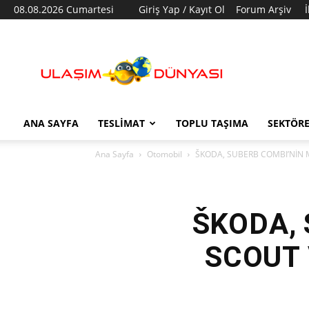
08.08.2026 Cumartesi
Giriş Yap / Kayıt Ol
Forum Arşiv
Ulaşım
Dünyası
ANA SAYFA
TESLIMAT
TOPLU TAŞIMA
SEKTÖR
Ana Sayfa
Otomobil
ŠKODA, SUBERB COMBI’NİN
ŠKODA,
SCOUT 