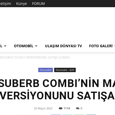
İletişim
Künye
FORUM
EL
OTOMOBIL
ULAŞIM DÜNYASI TV
FOTO GALERI
 MACERACI SCOUT VERSİYONUNU SATIŞA SUNDU
Otomobil
Otomobil - SUV
 SUBERB COMBI’NİN M
VERSİYONUNU SATIŞ
20 Mayıs 2022
1114
0