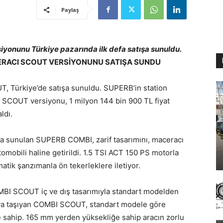
Paylaş
nunu Türkiye pazarında ilk defa satışa sunuldu.
ERACI SCOUT VERSİYONUNU SATIŞA SUNDU
 Türkiye’de satışa sunuldu. SUPERB’in station
 SCOUT versiyonu, 1 milyon 144 bin 900 TL fiyat
ldı.
şa sunulan SUPERB COMBI, zarif tasarımını, maceracı
otomobili haline getirildi. 1.5 TSI ACT 150 PS motorla
atik şanzımanla ön tekerleklere iletiyor.
BI SCOUT iç ve dış tasarımıyla standart modelden
oktaya taşıyan COMBI SCOUT, standart modele göre
 sahip. 165 mm yerden yüksekliğe sahip aracın zorlu