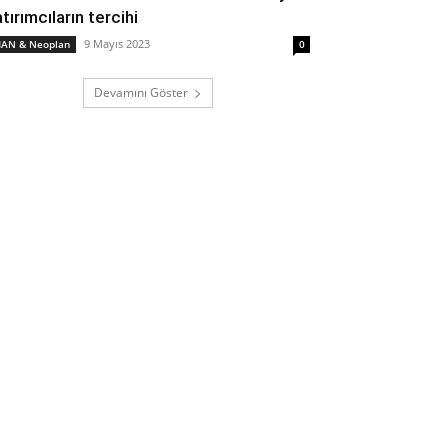
tırımcıların tercihi
9 Mayıs 2023
AN & Neoplan
0
Devamını Göster