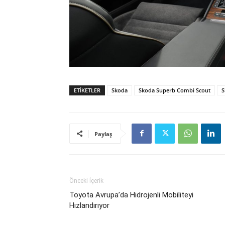
ETIKETLER
Skoda
Skoda Superb Combi Scout
S
Paylaş
Önceki İçerik
Toyota Avrupa’da Hidrojenli Mobiliteyi
Hızlandırıyor