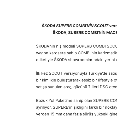
ŠKODA SUPERB COMBI’NİN SCOUT versiyo
ŠKODA, SUBERB COMBI’NİN MAC
ŠKODA’nın niş modeli SUPERB COMBI SCOUT,
wagon karosere sahip COMBI’nin karizmatik
etiketiyle ŠKODA showroomlarındaki yerini a
İlk kez SCOUT versiyonuyla Türkiye’de satı
bir kimlikle buluşturarak eşsiz bir lifestyle 
satışa sunulan araç, gücünü 7 ileri DSG otom
Bozuk Yol Paketi’ne sahip olan SUPERB COM
ayrılıyor. SUPERB’in şıklığını farklı bir n
yerden 15 mm daha fazla sürüş yüksekliğine