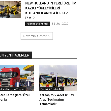
NEW HOLLAND’IN YERLİ ÜRETİM
KAZICI YÜKLEYİCİLERİ
KULLANICILARIYLA İLK KEZ
İZMİR...
8 Şubat 2020
Fuarlar Etkinlikler
Devamını Göster
EN YENİ HABERLER
ekici-Kamyon-Treyler
Şehiriçi Otobüsler
fer Kardeşlere ’Özel’
Karsan, 272 Adetlik Dev
ania
Araç Teslimatını
Tamamladı!