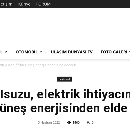
İletişim
Künye
FORUM
EL
OTOMOBIL
ULAŞIM DÜNYASI TV
FOTO GALERI
ının yüzde 55’ini güneş enerjisinden elde edecek
Sektörel
Isuzu, elektrik ihtiyacı
güneş enerjisinden eld
3 Haziran 2022
1460
0