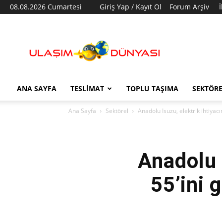
08.08.2026 Cumartesi
Giriş Yap / Kayıt Ol
Forum Arşiv
Ulaşım
Dünyası
ANA SAYFA
TESLIMAT
TOPLU TAŞIMA
SEKTÖR
Ana Sayfa
Sektörel
Anadolu Isuzu, elektrik ihtiyac
Anadolu 
55’ini 