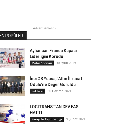
- Advertisement -
EN POPÜLER
Ayhancan Fransa Kupası
Liderliğini Korudu
30 Eylül 2019
Motor Sporları
İnci GS Yuasa, ‘Altın İhracat
Ödülü’ne Değer Görüldü
30 Haziran 2021
Sektörel
LOGITRANS’TAN DEV FAS
HATTI
9 Şubat 2021
Karayolu Taşımacılığı