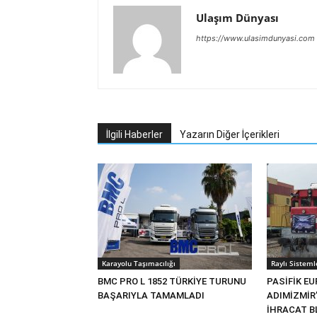
Ulaşım Dünyası
https://www.ulasimdunyasi.com
İlgili Haberler
Yazarın Diğer İçerikleri
Karayolu Taşımacılığı
Raylı Sisteml
BMC PRO L 1852 TÜRKİYE TURUNU
PASİFİK EU
BAŞARIYLA TAMAMLADI
ADIMİZMİR
İHRACAT BL