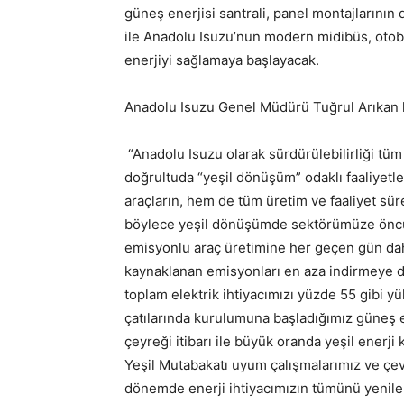
güneş enerjisi santrali, panel montajlarının
ile Anadolu Isuzu’nun modern midibüs, otob
enerjiyi sağlamaya başlayacak.
Anadolu Isuzu Genel Müdürü Tuğrul Arıkan ko
“Anadolu Isuzu olarak sürdürülebilirliği tüm
doğrultuda “yeşil dönüşüm” odaklı faaliyetle
araçların, hem de tüm üretim ve faaliyet sür
böylece yeşil dönüşümde sektörümüze öncül
emisyonlu araç üretimine her geçen gün daha
kaynaklanan emisyonları en aza indirmeye 
toplam elektrik ihtiyacımızı yüzde 55 gibi y
çatılarında kurulumuna başladığımız güneş ene
çeyreği itibarı ile büyük oranda yeşil enerj
Yeşil Mutabakatı uyum çalışmalarımız ve çe
dönemde enerji ihtiyacımızın tümünü yenilen