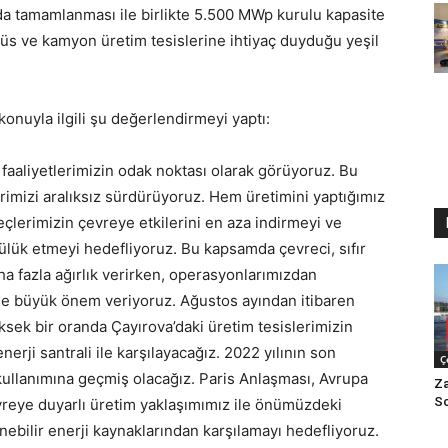
 da tamamlanması ile birlikte 5.500 MWp kurulu kapasite
üs ve kamyon üretim tesislerine ihtiyaç duyduğu yeşil
nuyla ilgili şu değerlendirmeyi yaptı:
 faaliyetlerimizin odak noktası olarak görüyoruz. Bu
rimizi aralıksız sürdürüyoruz. Hem üretimini yaptığımız
eçlerimizin çevreye etkilerini en aza indirmeyi ve
ük etmeyi hedefliyoruz. Bu kapsamda çevreci, sıfır
 fazla ağırlık verirken, operasyonlarımızdan
de büyük önem veriyoruz. Ağustos ayından itibaren
üksek bir oranda Çayırova’daki üretim tesislerimizin
rji santrali ile karşılayacağız. 2022 yılının son
Ç
i kullanımına geçmiş olacağız. Paris Anlaşması, Avrupa
Za
Sc
vreye duyarlı üretim yaklaşımımız ile önümüzdeki
ebilir enerji kaynaklarından karşılamayı hedefliyoruz.