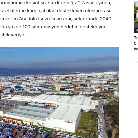
tırımlarımızı kesintisiz sürdüreceğiz.” Nisan ayında,
z etkilerine karşı çabaları destekleyen uluslararası
mza veren Anadolu Isuzu ticari araç sektöründe 2040
ında yüzde 100 sıfır emisyon hedefini destekleyen
H
estek veriyor.
To
Ci
Ve