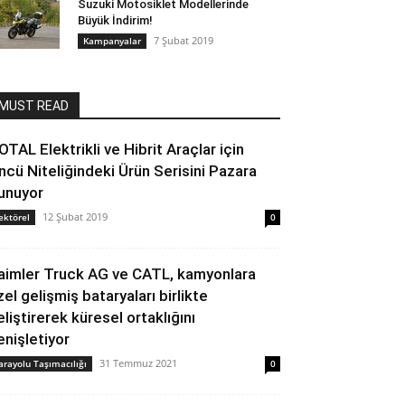
Suzuki Motosiklet Modellerinde
Büyük İndirim!
7 Şubat 2019
Kampanyalar
MUST READ
OTAL Elektrikli ve Hibrit Araçlar için
ncü Niteliğindeki Ürün Serisini Pazara
unuyor
12 Şubat 2019
ektörel
0
aimler Truck AG ve CATL, kamyonlara
zel gelişmiş bataryaları birlikte
eliştirerek küresel ortaklığını
enişletiyor
31 Temmuz 2021
arayolu Taşımacılığı
0