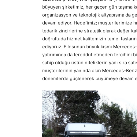
büyüyen şirketimiz, her geçen gün taşıma kap
organizasyon ve teknolojik altyapısına da ge
devam ediyor. Hedefimiz; müşterilerimize hı
tedarik zincirlerine stratejik olarak değer k
doğrultuda hizmet kalitemizin temel taşları
ediyoruz. Filosunun büyük kısmı Mercedes-B
yatırımında da tereddüt etmeden tercihini bir
sahip olduğu üstün niteliklerin yanı sıra sat
müşterilerinin yanında olan Mercedes-Benz T
dönemlerde güçlenerek büyümeye devam ed