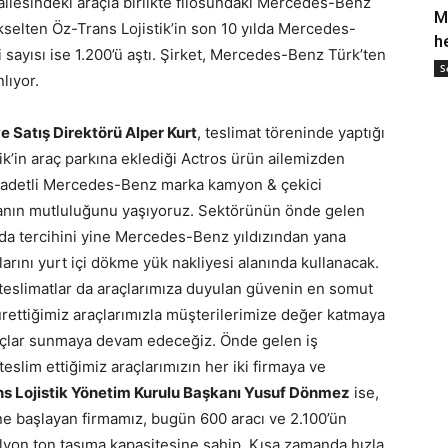
ailesindeki araçla birlikte filosundaki Mercedes-Benz
M
selten Öz-Trans Lojistik’in son 10 yılda Mercedes-
h
 sayısı ise 1.200’ü aştı. Şirket, Mercedes-Benz Türk’ten
S
lıyor.
Satış Direktörü Alper Kurt
, teslimat töreninde yaptığı
k’in araç parkına eklediği Actros ürün ailemizden
ek adetli Mercedes-Benz marka kamyon & çekici
manın mutluluğunu yaşıyoruz. Sektörünün önde gelen
ında tercihini yine Mercedes-Benz yıldızından yana
çlarını yurt içi dökme yük nakliyesi alanında kullanacak.
teslimatlar da araçlarımıza duyulan güvenin en somut
ettiğimiz araçlarımızla müşterilerimize değer katmaya
açlar sunmaya devam edeceğiz. Önde gelen iş
teslim ettiğimiz araçlarımızın her iki firmaya ve
s Lojistik Yönetim Kurulu Başkanı Yusuf Dönmez
ise,
erine başlayan firmamız, bugün 600 aracı ve 2.100’ün
milyon ton taşıma kapasitesine sahip. Kısa zamanda hızla