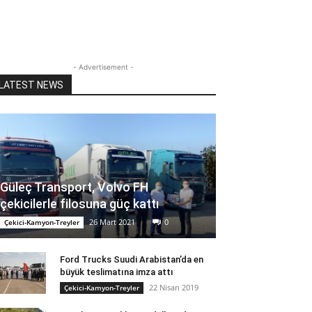
- Advertisement -
LATEST NEWS
Güleç Transport, Volvo FH
çekicilerle filosuna güç kattı
26 Mart 2021
0
Çekici-Kamyon-Treyler
Ford Trucks Suudi Arabistan’da en
büyük teslimatına imza attı
22 Nisan 2019
Çekici-Kamyon-Treyler