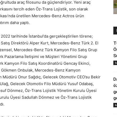
ğrultuda araç filosunu da güçlendiriyor. Yeni araç
asını tercih eden Öz-Trans Lojistik, son olarak
ası’nda üretilen Mercedes-Benz Actros ürün
tırım daha yaptı.
 2022 tarihinde İstanbul’da gerçekleştirilen törene;
tış Direktörü Alper Kurt, Mercedes-Benz Türk 2. El
T
Ö
zensel, Mercedes-Benz Türk Kamyon Filo Satış Grup
S
 Pazarlama İletişimi ve Müşteri Yönetimi Grup
k Kamyon Filo Satış Koordinatörü Gencay Ekinci,
S
 Gökmen Onbulak, Mercedes-Benz Kamyon
m Müdürü Onur Sağdıç, Gelecek Otomotiv CEO’su Bekir
D
Ulağ, Gelecek Otomotiv Filo Müdürü Yusuf Odabaş,
ö
usuf Dönmez, Öz-Trans Lojistik Yönetim Kurulu Üyesi
g
urulu Üyesi Sadullah Dönmez ve Öz-Trans Lojistik
g
dı.
K