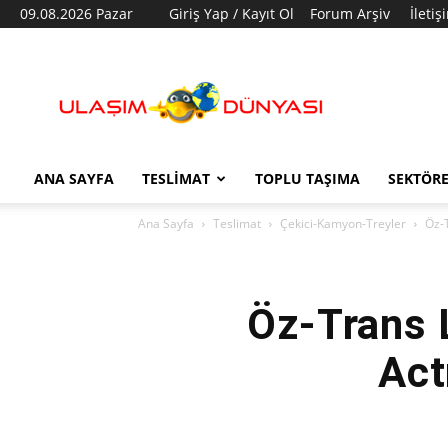
09.08.2026 Pazar
Giriş Yap / Kayıt Ol
Forum Arşiv
İletiş
Ulaşım
Dünyası
ANA SAYFA
TESLIMAT
TOPLU TAŞIMA
SEKTÖR
Ana Sayfa
Teslimat
Çekici-Kamyon-Treyler
Öz-T
Öz-Trans 
Act