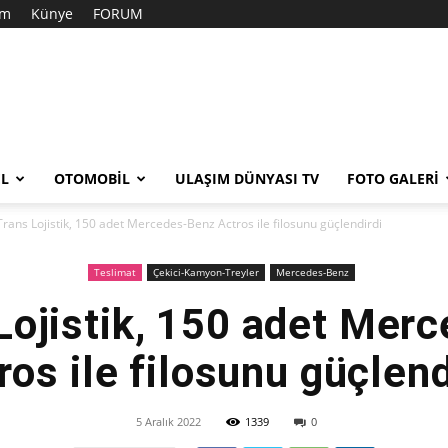
im
Künye
FORUM
EL
OTOMOBIL
ULAŞIM DÜNYASI TV
FOTO GALERI
rans Lojistik, 150 adet Mercedes-Benz Actros ile filosunu güçlendirdi
Teslimat
Çekici-Kamyon-Treyler
Mercedes-Benz
Lojistik, 150 adet Mer
ros ile filosunu güçlend
5 Aralık 2022
1339
0