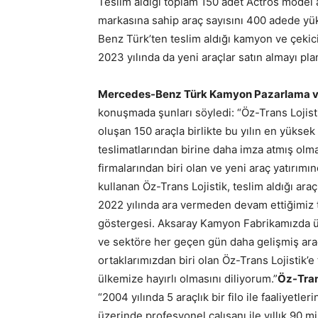
Teslim aldığı toplam 150 adet Actros model 
markasına sahip araç sayısını 400 adede yük
Benz Türk’ten teslim aldığı kamyon ve çekici
2023 yılında da yeni araçlar satın almayı plan
Mercedes-Benz Türk Kamyon Pazarlama ve 
konuşmada şunları söyledi: “Öz-Trans Lojisti
oluşan 150 araçla birlikte bu yılın en yüks
teslimatlarından birine daha imza atmış ol
firmalarından biri olan ve yeni araç yatırım
kullanan Öz-Trans Lojistik, teslim aldığı ara
2022 yılında ara vermeden devam ettiğimiz 
göstergesi. Aksaray Kamyon Fabrikamızda ür
ve sektöre her geçen gün daha gelişmiş ar
ortaklarımızdan biri olan Öz-Trans Lojistik’e 
ülkemize hayırlı olmasını diliyorum.”
Öz-Tran
“2004 yılında 5 araçlık bir filo ile faaliyetl
üzerinde profesyonel çalışanı ile yıllık 90 