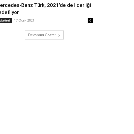
ercedes-Benz Türk, 2021’de de liderliği
edefliyor
17 Ocak 2021
ektörel
0
Devamını Göster