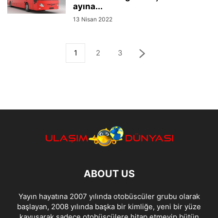
ayına...
13 Nisan 2022
1
2
3
ABOUT US
Yayın hayatına 2007 yılında otobüscüler grubu olarak
başlayan, 2008 yılında başka bir kimliğe, yeni bir yüze
kavuşarak sadece otobüsçülere hitap etmeyip bütün