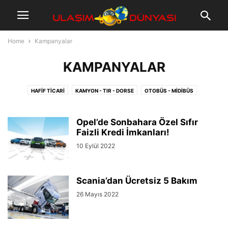
Home
Kampanyalar
KAMPANYALAR
HAFIF TICARI
KAMYON - TIR - DORSE
OTOBÜS - MIDIBÜS
OTOMOBIL - SUV
Opel’de Sonbahara Özel Sıfır
Faizli Kredi İmkanları!
10 Eylül 2022
Scania’dan Ücretsiz 5 Bakım
26 Mayıs 2022