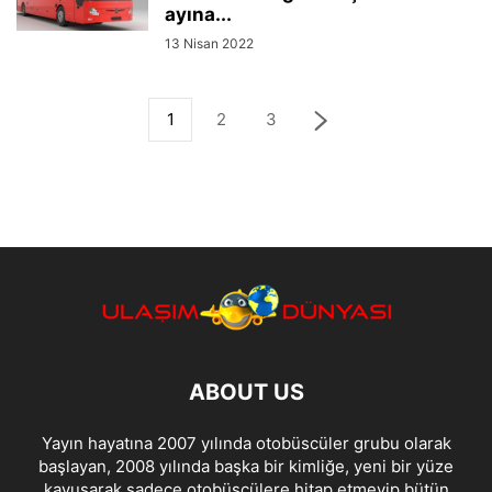
ayına...
13 Nisan 2022
1
2
3
ABOUT US
Yayın hayatına 2007 yılında otobüscüler grubu olarak
başlayan, 2008 yılında başka bir kimliğe, yeni bir yüze
kavuşarak sadece otobüsçülere hitap etmeyip bütün