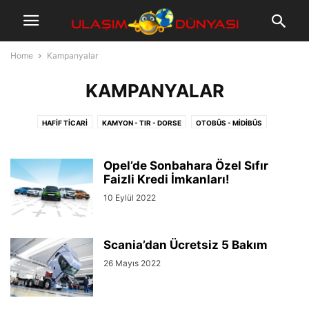
Home
Kampanyalar
KAMPANYALAR
HAFIF TICARI
KAMYON - TIR - DORSE
OTOBÜS - MIDIBÜS
OTOMOBIL - SUV
Opel’de Sonbahara Özel Sıfır
Faizli Kredi İmkanları!
10 Eylül 2022
Scania’dan Ücretsiz 5 Bakım
26 Mayıs 2022