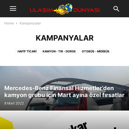
Home
Kampanyalar
KAMPANYALAR
HAFIF TICARI
KAMYON - TIR - DORSE
OTOBÜS - MIDIBÜS
OTOMOBIL - SUV
Mercedes-Benz Finansal Hizmetler’den
kamyon grubu için Mart ayına özel fırsatlar
8 Mart 2022