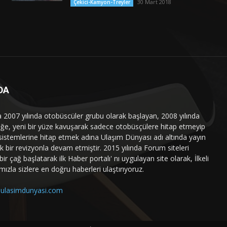
30 Mart 2018
Çekici-Kamyon-Treyler
DA
a 2007 yılında otobüscüler grubu olarak başlayan, 2008 yılında
liğe, yeni bir yüze kavuşarak sadece otobüsçülere hitap etmeyip
sistemlerine hitap etmek adına Ulaşım Dünyası adı altında yayın
 bir revizyonla devam etmiştir. 2015 yılında Forum siteleri
ir çağ başlatarak ilk Haber portalı' nı uygulayan site olarak, İlkeli
mızla sizlere en doğru haberleri ulaştırıyoruz.
ulasimdunyasi.com