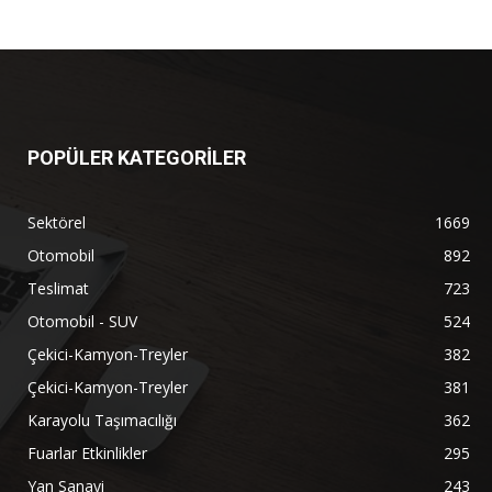
POPÜLER KATEGORİLER
Sektörel
1669
Otomobil
892
Teslimat
723
Otomobil - SUV
524
Çekici-Kamyon-Treyler
382
Çekici-Kamyon-Treyler
381
Karayolu Taşımacılığı
362
Fuarlar Etkinlikler
295
Yan Sanayi
243