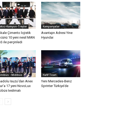
ekici-Kamyon-Treyler
Kampanyalar
kale Çimento lojistik
Avantajın Adresi Yine
cünü 10 yeni nesil MAN
Hyundai
S ile perçinledi
inibüs - Midibüs
Hafif Ticari
adolu Isuzu’dan Anex
Yeni Mercedes-Benz
ur’a 17 yeni NovoLux
Sprinter Türkiye’de
obüs teslimatı