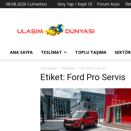
08.08.2026 Cumartesi
Giriş Yap / Kayıt Ol
Forum Arşiv
İle
Ulaşım
Dünyası
ANA SAYFA
TESLIMAT
TOPLU TAŞIMA
SEKTÖR
Ana Sayfa
Etiketler
Ford Pro Servis
Etiket: Ford Pro Servis