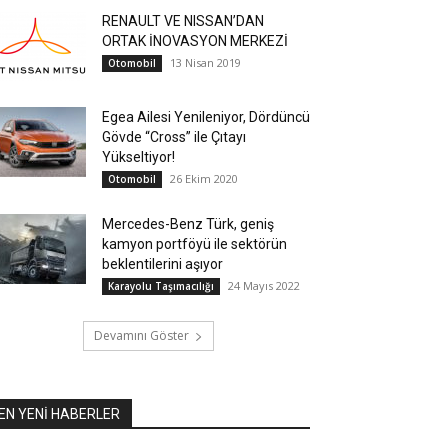
RENAULT VE NISSAN’DAN
ORTAK İNOVASYON MERKEZİ
13 Nisan 2019
Otomobil
Egea Ailesi Yenileniyor, Dördüncü
Gövde “Cross” ile Çıtayı
Yükseltiyor!
26 Ekim 2020
Otomobil
Mercedes-Benz Türk, geniş
kamyon portföyü ile sektörün
beklentilerini aşıyor
24 Mayıs 2022
Karayolu Taşımacılığı
Devamını Göster
EN YENİ HABERLER