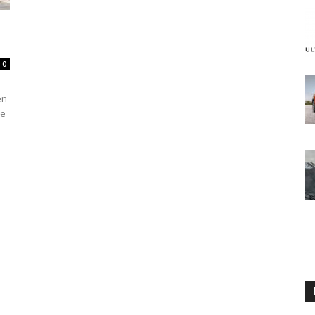
0
en
ve