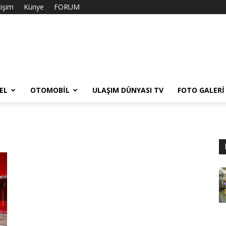
tişim
Künye
FORUM
EL
OTOMOBIL
ULAŞIM DÜNYASI TV
FOTO GALERI