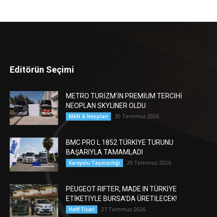
Editörün Seçimi
METRO TURİZM’İN PREMİUM TERCİHİ
NEOPLAN SKYLINER OLDU
30 Temmuz 2026
MAN & Neoplan
BMC PRO L 1852 TÜRKİYE TURUNU
BAŞARIYLA TAMAMLADI
29 Temmuz 2026
Karayolu Taşımacılığı
PEUGEOT RIFTER, MADE IN TÜRKİYE
ETİKETİYLE BURSA’DA ÜRETİLECEK!
27 Temmuz 2026
Hafif Ticari