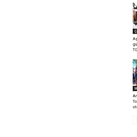
Ç
Aş
gü
TG
M
An
To
ot