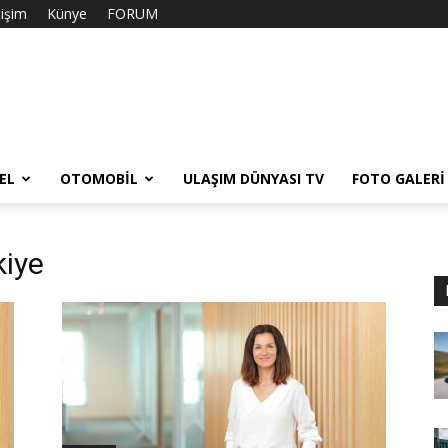
tişim
Künye
FORUM
EL
OTOMOBIL
ULAŞIM DÜNYASI TV
FOTO GALERI
kiye