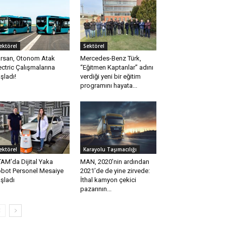
ektörel
Sektörel
rsan, Otonom Atak
Mercedes-Benz Türk,
ectric Çalışmalarına
“Eğitmen Kaptanlar” adını
şladı!
verdiği yeni bir eğitim
programını hayata...
ektörel
Karayolu Taşımacılığı
AM’da Dijital Yaka
MAN, 2020’nin ardından
bot Personel Mesaiye
2021’de de yine zirvede:
şladı
İthal kamyon çekici
pazarının...