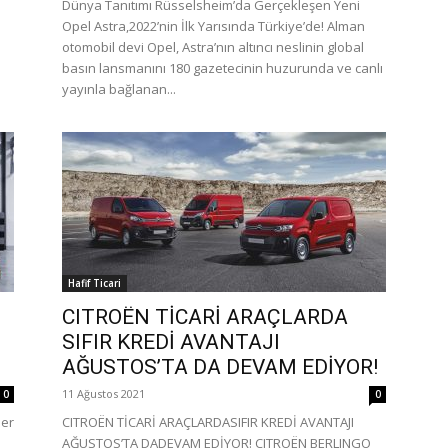
Dünya Tanıtımı Rüsselsheim’da Gerçekleşen Yeni
Opel Astra,2022’nin İlk Yarısında Türkiye’de! Alman
otomobil devi Opel, Astra’nın altıncı neslinin global
basın lansmanını 180 gazetecinin huzurunda ve canlı
yayınla bağlanan...
Hafif Ticari
CITROËN TİCARİ ARAÇLARDA
SIFIR KREDİ AVANTAJI
AĞUSTOS’TA DA DEVAM EDİYOR!
11 Ağustos 2021
0
0
ler
CITROËN TİCARİ ARAÇLARDASIFIR KREDİ AVANTAJI
AĞUSTOS’TA DADEVAM EDİYOR! CITROËN BERLINGO