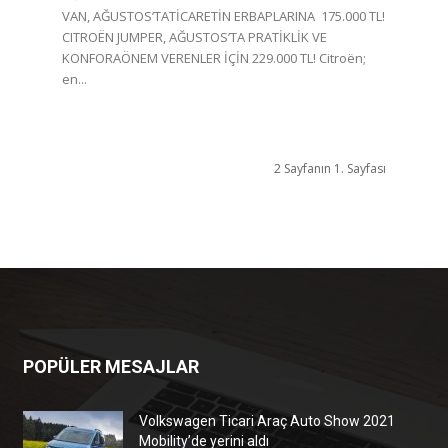
VAN, AĞUSTOS’TATİCARETİN ERBAPLARINA 175.000 TL!
CITROËN JUMPER, AĞUSTOS’TA PRATİKLİK VE
KONFORAÖNEM VERENLER İÇİN 229.000 TL! Citroën;
en...
2 Sayfanın 1. Sayfası
POPÜLER MESAJLAR
Volkswagen Ticari Araç Auto Show 2021
Mobility’de yerini aldı