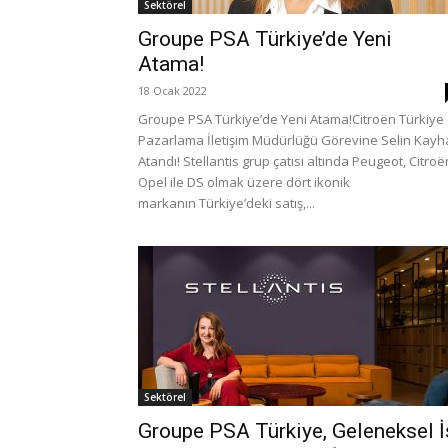
Sektörel
Groupe PSA Türkiye’de Yeni
Atama!
18 Ocak 2022
Groupe PSA Türkiye’de Yeni Atama!Citroën Türkiye
Pazarlama İletişim Müdürlüğü Görevine Selin Kay
Atandı! Stellantis grup çatısı altında Peugeot, Citroë
Opel ile DS olmak üzere dört ikonik
markanın Türkiye’deki satış,...
Sektörel
Groupe PSA Türkiye, Geleneksel İ