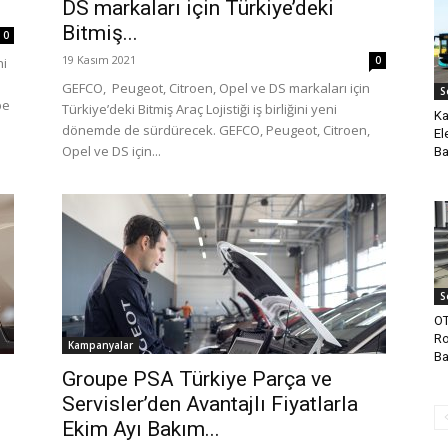
DS markaları için Türkiye’deki
Bitmiş...
0
19 Kasım 2021
0
ni
GEFCO, Peugeot, Citroen, Opel ve DS markaları için
S
pe
Türkiye’deki Bitmiş Araç Lojistiği iş birliğini yeni
Ka
dönemde de sürdürecek. GEFCO, Peugeot, Citroen,
El
Opel ve DS için...
Ba
S
OT
Ro
Kampanyalar
Ba
Groupe PSA Türkiye Parça ve
Servisler’den Avantajlı Fiyatlarla
Ekim Ayı Bakım...