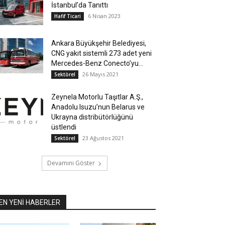
İstanbul’da Tanıttı
6 Nisan 2023
Hafif Ticari
Ankara Büyükşehir Belediyesi,
CNG yakıt sistemli 273 adet yeni
Mercedes-Benz Conecto’yu...
26 Mayıs 2021
Sektörel
Zeynela Motorlu Taşıtlar A.Ş.,
Anadolu Isuzu’nun Belarus ve
Ukrayna distribütörlüğünü
üstlendi
23 Ağustos 2021
Sektörel
Devamını Göster
EN YENİ HABERLER