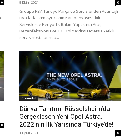
8 Ekim 2021
0
0
Groupe PSA Türkiye Parça ve Servisler’den Avantajlı
a
FiyatlarlaEkim Ayı Bakım KampanyasıYetkili
Servislerde Periyodik Bakım Yaptırana Araç
Dezenfeksiyonu ve 1 Yıl Yol Yardımı Ücretsiz Yetkili
servis noktalarında...
Otomobil
Dünya Tanıtımı Rüsselsheim’da
Gerçekleşen Yeni Opel Astra,
2022’nin İlk Yarısında Türkiye’de!
0
1 Eylül 2021
0