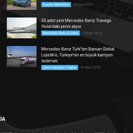
13 Eylül 2021
Fuarlar Etkinlikler
50 adet yeni Mercedes-Benz Travego
filolardaki yerini alıyor
7 Nisan 2016
Mercedes-Benz & Setra
Mercedes-Benz Türk’ten Barsan Global
Lojistik’e, Türkiye’nin en büyük kamyon
teslimatı
30 Mart 2018
Çekici-Kamyon-Treyler
DA