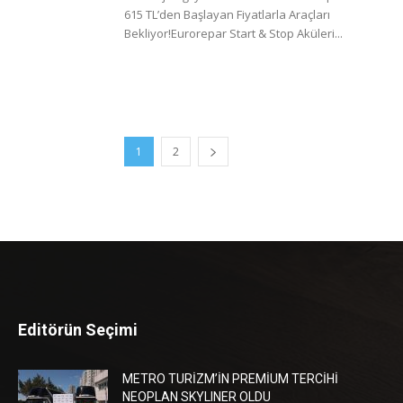
615 TL’den Başlayan Fiyatlarla Araçları
Bekliyor!Eurorepar Start & Stop Aküleri...
1
2
Editörün Seçimi
METRO TURİZM’İN PREMİUM TERCİHİ
NEOPLAN SKYLINER OLDU