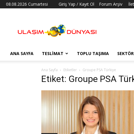
08.08.2026 Cumartesi
Giriş Yap / Kayıt Ol
Forum Arşiv
İle
Ulaşım
Dünyası
ANA SAYFA
TESLIMAT
TOPLU TAŞIMA
SEKTÖR
Ana Sayfa
Etiketler
Groupe PSA Türkiye
Etiket: Groupe PSA Tür