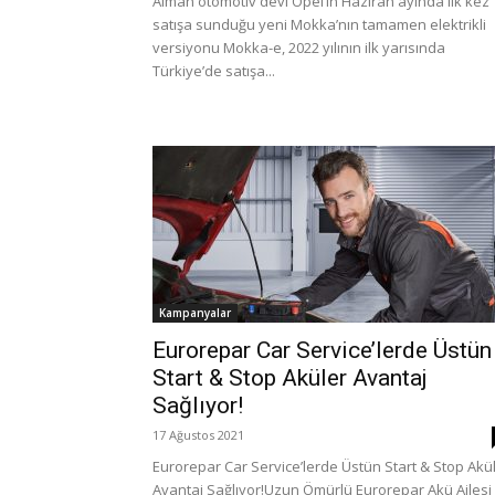
Alman otomotiv devi Opel’in Haziran ayında ilk kez
satışa sunduğu yeni Mokka’nın tamamen elektrikli
versiyonu Mokka-e, 2022 yılının ilk yarısında
Türkiye’de satışa...
Kampanyalar
Eurorepar Car Service’lerde Üstün
Start & Stop Aküler Avantaj
Sağlıyor!
17 Ağustos 2021
Eurorepar Car Service’lerde Üstün Start & Stop Akü
Avantaj Sağlıyor!Uzun Ömürlü Eurorepar Akü Ailesi