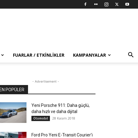
FUARLAR / ETKINLIKLER
KAMPANYALAR
- Advertisement -
EN POPÜLER
Yeni Porsche 911: Daha güçlü,
daha hızlı ve daha dijital
28 Kasım 2018
Otomobil
Ford Pro Yeni E-Transit Courier’i