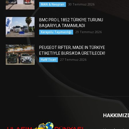
30 Temmuz 2026
MAN & Neoplan
BMC PRO L 1852 TÜRKİYE TURUNU
BAŞARIYLA TAMAMLADI
29 Temmuz 2026
Karayolu Taşımacılığı
PEUGEOT RIFTER, MADE IN TÜRKİYE
ETİKETİYLE BURSA’DA ÜRETİLECEK!
27 Temmuz 2026
Hafif Ticari
HAKKIMIZ