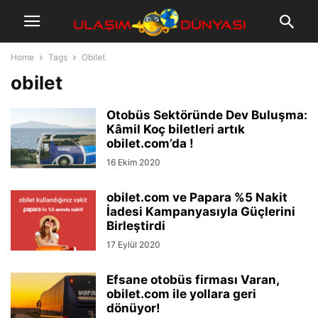
Home
Tags
Obilet
obilet
Otobüs Sektöründe Dev Buluşma:
Kâmil Koç biletleri artık
obilet.com’da !
16 Ekim 2020
obilet.com ve Papara %5 Nakit
İadesi Kampanyasıyla Güçlerini
Birleştirdi
17 Eylül 2020
Efsane otobüs firması Varan,
obilet.com ile yollara geri
dönüyor!