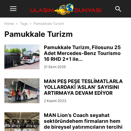
Home
Tags
Pamukkale Turizm
Pamukkale Turizm
Pamukkale Turizm, Filosunu 25
Adet Mercedes-Benz Tourismo
16 RHD 2+1 ile...
21 Ekim 2025
MAN PEŞ PEŞE TESLİMATLARLA
YOLLARDAKİ ‘ASLAN’ SAYISINI
ARTIRMAYA DEVAM EDİYOR
2 Kasım 2023
MAN Lion’s Coach seyahat
sektöründehem firmaların hem
de bireysel yatırımcıların tercihi