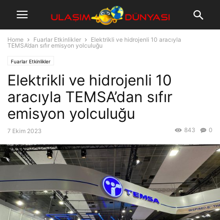
Home
Fuarlar Etkinlikler
Elektrikli ve hidrojenli 10 aracıyla
TEMSA’dan sıfır emisyon yolculuğu
Fuarlar Etkinlikler
Elektrikli ve hidrojenli 10
aracıyla TEMSA’dan sıfır
emisyon yolculuğu
843
0
7 Ekim 2023