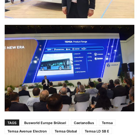
TAGS
Busworld Europe Brüksel
CaetanoBus
Temsa
Temsa Avenue Electron
Temsa Global
Temsa LD SB E