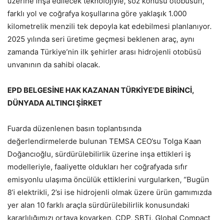
üzerine inşa edilecek teknolojiyle, söz konusu otobüsün,
farklı yol ve coğrafya koşullarına göre yaklaşık 1.000
kilometrelik menzili tek depoyla kat edebilmesi planlanıyor.
2025 yılında seri üretime geçmesi beklenen araç, aynı
zamanda Türkiye’nin ilk şehirler arası hidrojenli otobüsü
unvanının da sahibi olacak.
EPD BELGESİNE HAK KAZANAN TÜRKİYE’DE BİRİNCİ,
DÜNYADA ALTINCI ŞİRKET
Fuarda düzenlenen basın toplantısında
değerlendirmelerde bulunan TEMSA CEO’su Tolga Kaan
Doğancıoğlu, sürdürülebilirlik üzerine inşa ettikleri iş
modelleriyle, faaliyette oldukları her coğrafyada sıfır
emisyonlu ulaşıma öncülük ettiklerini vurgularken, “Bugün
8’i elektrikli, 2’si ise hidrojenli olmak üzere ürün gamımızda
yer alan 10 farklı araçla sürdürülebilirlik konusundaki
kararlılığımızı ortaya koyarken, CDP, SBTi, Global Compact