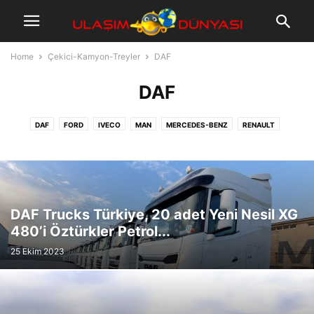
Home
Çekici-Kamyon-Treyler
DAF
DAF
DAF
FORD
IVECO
MAN
MERCEDES-BENZ
RENAULT
SCANIA
VOLVO
DAF Trucks Türkiye, 20 adet Yeni Nesil XG
480’i Öztürkler Petrol...
25 Ekim 2023