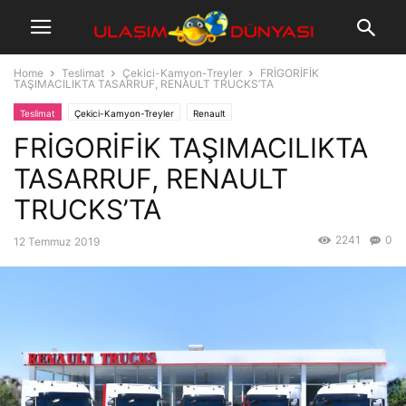
Home
Teslimat
Çekici-Kamyon-Treyler
FRİGORİFİK
TAŞIMACILIKTA TASARRUF, RENAULT TRUCKS’TA
Teslimat
Çekici-Kamyon-Treyler
Renault
FRİGORİFİK TAŞIMACILIKTA
TASARRUF, RENAULT
TRUCKS’TA
2241
0
12 Temmuz 2019