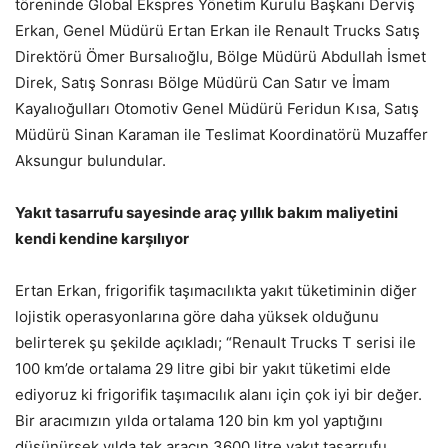
töreninde Global Ekspres Yönetim Kurulu Başkanı Derviş
Erkan, Genel Müdürü Ertan Erkan ile Renault Trucks Satış
Direktörü Ömer Bursalıoğlu, Bölge Müdürü Abdullah İsmet
Direk, Satış Sonrası Bölge Müdürü Can Satır ve İmam
Kayalıoğulları Otomotiv Genel Müdürü Feridun Kısa, Satış
Müdürü Sinan Karaman ile Teslimat Koordinatörü Muzaffer
Aksungur bulundular.
Yakıt tasarrufu sayesinde araç yıllık bakım maliyetini
kendi kendine karşılıyor
Ertan Erkan, frigorifik taşımacılıkta yakıt tüketiminin diğer
lojistik operasyonlarına göre daha yüksek olduğunu
belirterek şu şekilde açıkladı; “Renault Trucks T serisi ile
100 km’de ortalama 29 litre gibi bir yakıt tüketimi elde
ediyoruz ki frigorifik taşımacılık alanı için çok iyi bir değer.
Bir aracımızın yılda ortalama 120 bin km yol yaptığını
düşünürsek yılda tek aracın 3600 litre yakıt tasarrufu