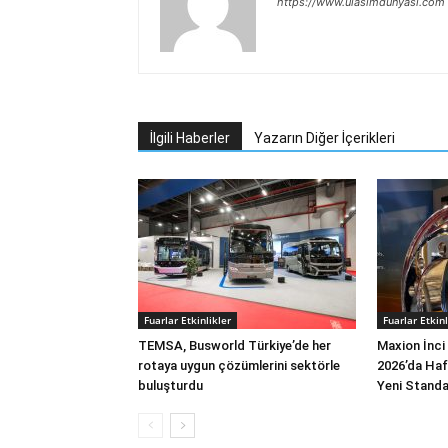
https://www.ulasimdunyasi.com
İlgili Haberler
Yazarın Diğer İçerikleri
Fuarlar Etkinlikler
Fuarlar Etkinl
TEMSA, Busworld Türkiye’de her
Maxion İnci
rotaya uygun çözümlerini sektörle
2026’da Hafi
buluşturdu
Yeni Standar