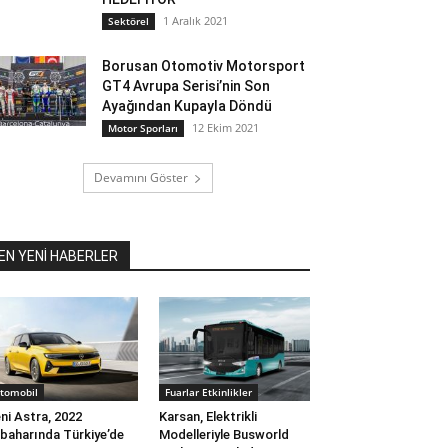
1 Aralık 2021
Sektörel
Borusan Otomotiv Motorsport
GT4 Avrupa Serisi’nin Son
Ayağından Kupayla Döndü
12 Ekim 2021
Motor Sporları
Devamını Göster
EN YENİ HABERLER
tomobil
Fuarlar Etkinlikler
ni Astra, 2022
Karsan, Elektrikli
kbaharında Türkiye’de
Modelleriyle Busworld