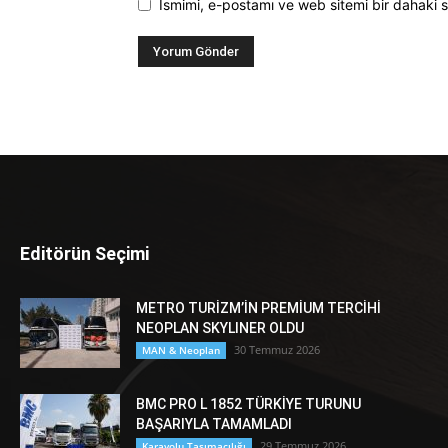
Ismimi, e-postamı ve web sitemi bir dahaki s
Editörün Seçimi
METRO TURİZM’İN PREMİUM TERCİHİ
NEOPLAN SKYLINER OLDU
30 Temmuz 2026
MAN & Neoplan
BMC PRO L 1852 TÜRKİYE TURUNU
BAŞARIYLA TAMAMLADI
29 Temmuz 2026
Karayolu Taşımacılığı