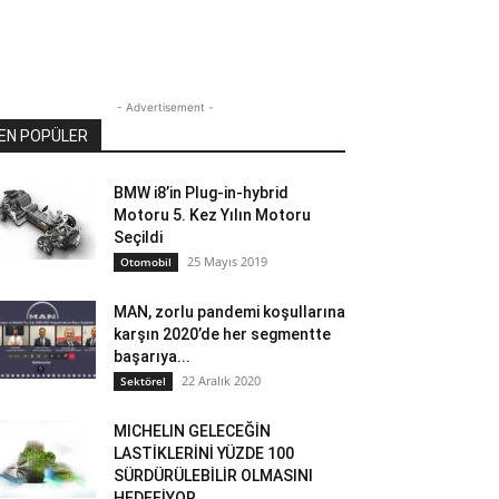
- Advertisement -
EN POPÜLER
BMW i8’in Plug-in-hybrid
Motoru 5. Kez Yılın Motoru
Seçildi
25 Mayıs 2019
Otomobil
MAN, zorlu pandemi koşullarına
karşın 2020’de her segmentte
başarıya...
22 Aralık 2020
Sektörel
MICHELIN GELECEĞİN
LASTİKLERİNİ YÜZDE 100
SÜRDÜRÜLEBİLİR OLMASINI
HEDEFİYOR