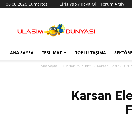
08.08.2026 Cumartesi
Giriş Yap / Kayıt Ol
Forum Arşiv
Ulaşım
Dünyası
ANA SAYFA
TESLIMAT
TOPLU TAŞIMA
SEKTÖR
Ana Sayfa
Fuarlar Etkinlikler
Karsan Elektrikli Ür
Karsan Ele
F