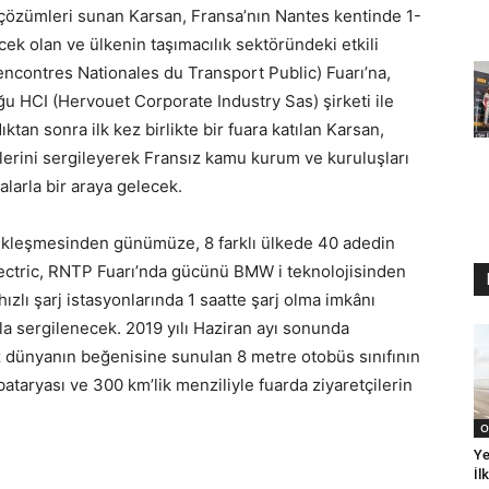
 çözümleri sunan Karsan, Fransa’nın Nantes kentinde 1-
cek olan ve ülkenin taşımacılık sektöründeki etkili
ncontres Nationales du Transport Public) Fuarı’na,
ğu HCI (Hervouet Corporate Industry Sas) şirketi ile
ıktan sonra ilk kez birlikte bir fuara katılan Karsan,
nlerini sergileyerek Fransız kamu kurum ve kuruluşları
alarla bir araya gelecek.
çekleşmesinden günümüze, 8 farklı ülkede 40 adedin
Electric, RNTP Fuarı’nda gücünü BMW i teknolojisinden
zlı şarj istasyonlarında 1 saatte şarj olma imkânı
la sergilenecek. 2019 yılı Haziran ayı sonunda
ez dünyanın beğenisine sunulan 8 metre otobüs sınıfının
 bataryası ve 300 km’lik menziliyle fuarda ziyaretçilerin
O
Ye
İl