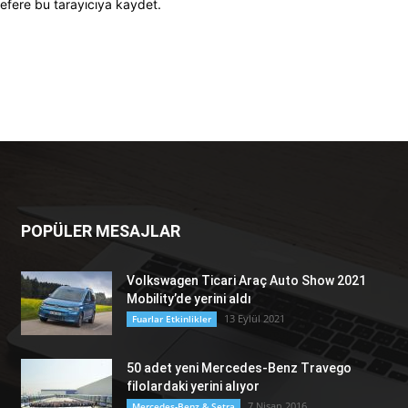
efere bu tarayıcıya kaydet.
POPÜLER MESAJLAR
Volkswagen Ticari Araç Auto Show 2021
Mobility’de yerini aldı
13 Eylül 2021
Fuarlar Etkinlikler
50 adet yeni Mercedes-Benz Travego
filolardaki yerini alıyor
7 Nisan 2016
Mercedes-Benz & Setra