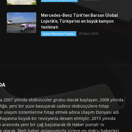
Mercedes-Benz Türk’ten Barsan Global
Lojistik’e, Türkiye’nin en büyük kamyon
teslimatı
30 Mart 2018
Çekici-Kamyon-Treyler
DA
a 2007 yılında otobüscüler grubu olarak başlayan, 2008 yılında
liğe, yeni bir yüze kavuşarak sadece otobüsçülere hitap
n ulaşım sistemlerine hitap etmek adına Ulaşım Dünyası adı
 hayatına büyük bir revizyonla devam etmiştir. 2015 yılında
i arasında yeni bir çağ başlatarak ilk Haber portalı' nı
e olarak, İlkeli haber anlayışımızla sizlere en doğru haberleri