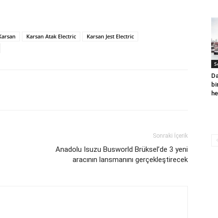
Karsan
Karsan Atak Electric
Karsan Jest Electric
S
Da
bi
he
Sonraki İçerik
Anadolu Isuzu Busworld Brüksel’de 3 yeni
aracının lansmanını gerçekleştirecek