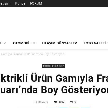
İletişim
Künye
FORUM
EL
OTOMOBIL
ULAŞIM DÜNYASI TV
FOTO GALERI
ün Gamıyla Fransa RNTP Fuarı’nda Boy Gösteriyor!
Fuarlar Etkinlikler
ktrikli Ürün Gamıyla 
uarı’nda Boy Gösteriyo
1 Ekim 2019
1952
0