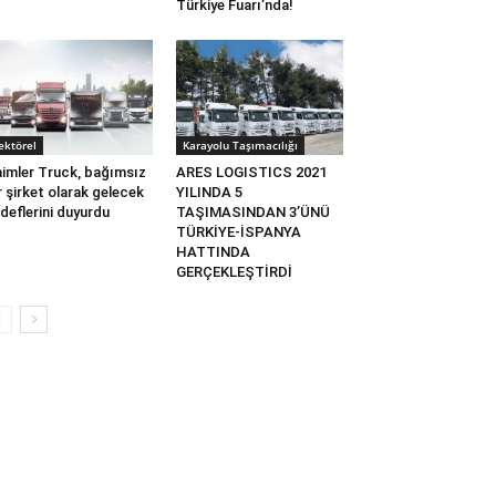
Türkiye Fuarı’nda!
ektörel
Karayolu Taşımacılığı
imler Truck, bağımsız
ARES LOGISTICS 2021
r şirket olarak gelecek
YILINDA 5
deflerini duyurdu
TAŞIMASINDAN 3’ÜNÜ
TÜRKİYE-İSPANYA
HATTINDA
GERÇEKLEŞTİRDİ