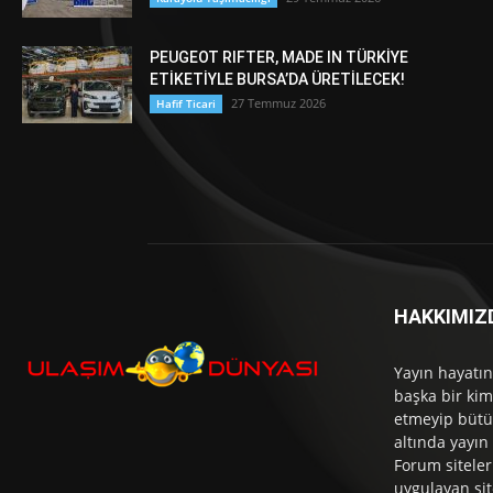
PEUGEOT RIFTER, MADE IN TÜRKİYE
ETİKETİYLE BURSA’DA ÜRETİLECEK!
27 Temmuz 2026
Hafif Ticari
HAKKIMIZ
Yayın hayatın
başka bir kim
etmeyip bütü
altında yayın
Forum siteler
uygulayan sit