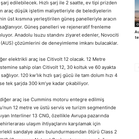
arj edilebilecek. Hızlı şarj ile 2 saatte, ev tipi prizden
an araç düşük işletim maliyetleriyle de belediyelerin
nin üst kısmına yerleştirilen güneş panelleriyle aracın
O
sağlanıyor. Güneş panelleri ve rejeneratif frenleme
Au
oluyor. Anadolu Isuzu standını ziyaret edenler, Novociti
te
tem (AUS) çözümlerini de deneyimleme imkanı bulacaklar.
r elektrikli araç ise Citivolt 12 olacak. 12 Metre
istemine sahip olan Citivolt 12, 30 koltuk ve 60 ayakta
sağlıyor. 120 kw’lık hızlı şarj gücü ile tam dolum hızı 4
ise tek şarjda 300 km’ye kadar çıkabiliyor.
 diğer araç ise Cummins motoru entegre edilmiş
zu’nun 12 metre ve üstü servis ve turizm segmentinde
şıyan Interliner 13 CNG, özellikle Avrupa pazarında
ehirlerarası ulaşım ihtiyaçlarını karşılamak için
ekerlekli sandalye alanı bulundurmasından ötürü Class 2