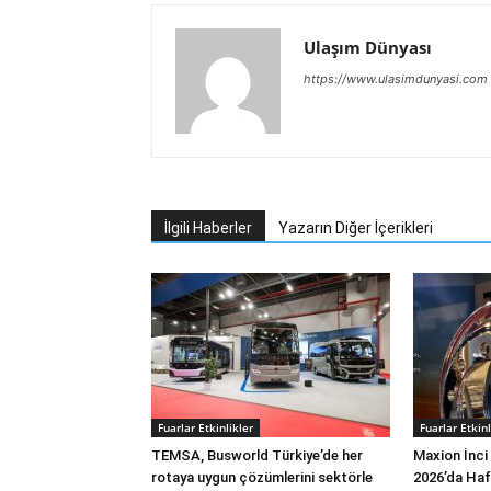
Ulaşım Dünyası
https://www.ulasimdunyasi.com
İlgili Haberler
Yazarın Diğer İçerikleri
Fuarlar Etkinlikler
Fuarlar Etkinl
TEMSA, Busworld Türkiye’de her
Maxion İnci
rotaya uygun çözümlerini sektörle
2026’da Hafi