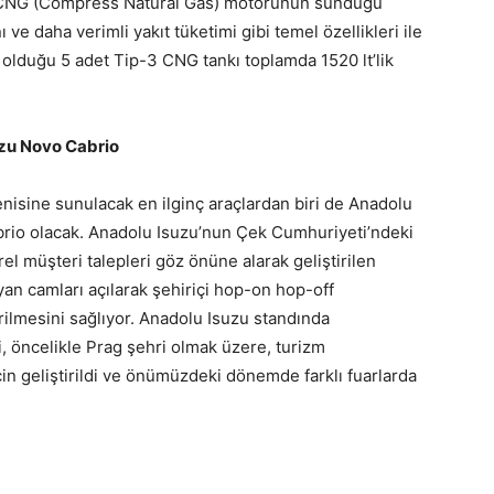
 13 CNG (Compress Natural Gas) motorunun sunduğu
e daha verimli yakıt tüketimi gibi temel özellikleri ile
p olduğu 5 adet Tip-3 CNG tankı toplamda 1520 lt’lik
uzu Novo Cabrio
enisine sunulacak en ilginç araçlardan biri de Anadolu
rio olacak. Anadolu Isuzu’nun Çek Cumhuriyeti’ndeki
rel müşteri talepleri göz önüne alarak geliştirilen
yan camları açılarak şehiriçi hop-on hop-off
rilmesini sağlıyor. Anadolu Isuzu standında
 öncelikle Prag şehri olmak üzere, turizm
in geliştirildi ve önümüzdeki dönemde farklı fuarlarda