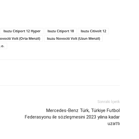
Isuzu Citiport 12 Hyper
Isuzu Citiport 18
Isuzu Citivolt 12
ovociti Volt (Orta Menzil)
Isuzu Novociti Volt (Uzun Menzil)
.o.
Sonraki İçerik
Mercedes-Benz Türk, Türkiye Futbol
Federasyonu ile sözleşmesini 2023 yılına kadar
uzattı