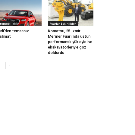
tomobil
Fuarlar Etkinlikler
di’den temassız
Komatsu, 25.İzmir
slimat
Mermer Fuarı’nda üstün
performanslı yükleyici ve
ekskavatörleriyle göz
doldurdu