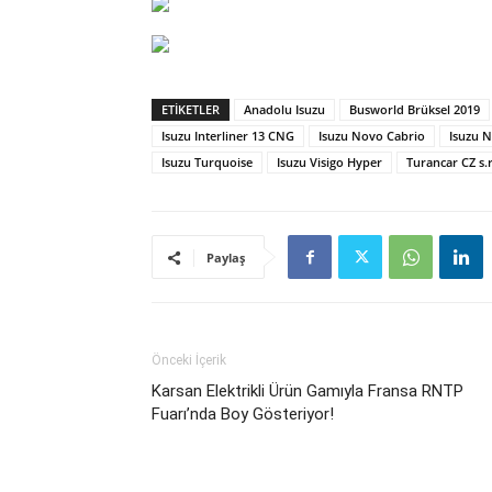
ETIKETLER
Anadolu Isuzu
Busworld Brüksel 2019
Isuzu Interliner 13 CNG
Isuzu Novo Cabrio
Isuzu N
Isuzu Turquoise
Isuzu Visigo Hyper
Turancar CZ s.r
Paylaş
Önceki İçerik
Karsan Elektrikli Ürün Gamıyla Fransa RNTP
Fuarı’nda Boy Gösteriyor!