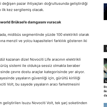
 değişen pazar ihtiyaçları doğrultusunda geliştirdiği
 ilk kez sergilemiş olacak.
Busworld Brüksel’e damgasını vuracak
nyada, midibüs segmentinde yüzde 100 elektrikli olarak
na menzil ve yolcu kapasiteleri farklılık gösteren iki
dül kazanan dizel Novociti Life aracının elektrikli
 sürüş sistemi ile oldukça sessiz olmakla beraber
inde çevre dostu araçlar kategorisinde yer alıyor.
sinde yayaların güvenliği için, gürültü kirliliği
S
iti Volt, bu sayede yayaların aracı farketmesini
Bo
il
da
geliştirilen Isuzu Novociti Volt, tek şarj soketinden