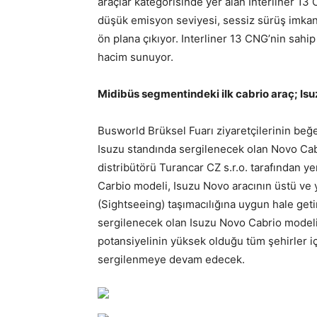
araçlar kategorisinde yer alan Interliner
düşük emisyon seviyesi, sessiz sürüş imkanı v
ön plana çıkıyor. Interliner 13 CNG’nin sahi
hacim sunuyor.
Midibüs segmentindeki ilk cabrio araç; Is
Busworld Brüksel Fuarı ziyaretçilerinin beğ
Isuzu standında sergilenecek olan Novo Cab
distribütörü Turancar CZ s.r.o. tarafından ye
Carbio modeli, Isuzu Novo aracının üstü ve 
(Sightseeing) taşımacılığına uygun hale geti
sergilenecek olan Isuzu Novo Cabrio modeli,
potansiyelinin yüksek olduğu tüm şehirler iç
sergilenmeye devam edecek.