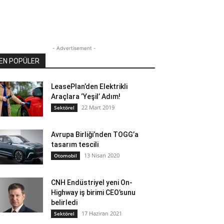
- Advertisement -
EN POPÜLER
LeasePlan’den Elektrikli
Araçlara ‘Yeşil’ Adım!
22 Mart 2019
Sektörel
Avrupa Birliği’nden TOGG’a
tasarım tescili
13 Nisan 2020
Otomobil
CNH Endüstriyel yeni On-
Highway iş birimi CEO’sunu
belirledi
17 Haziran 2021
Sektörel