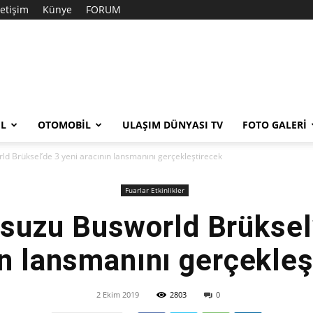
letişim
Künye
FORUM
EL
OTOMOBIL
ULAŞIM DÜNYASI TV
FOTO GALERI
ld Brüksel’de 3 yeni aracının lansmanını gerçekleştirecek
Fuarlar Etkinlikler
Isuzu Busworld Brüksel’
ın lansmanını gerçekleş
2 Ekim 2019
2803
0