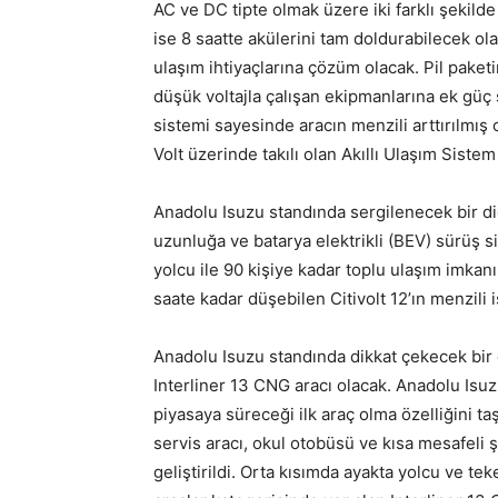
AC ve DC tipte olmak üzere iki farklı şekilde ş
ise 8 saatte akülerini tam doldurabilecek ol
ulaşım ihtiyaçlarına çözüm olacak. Pil paketi
düşük voltajla çalışan ekipmanlarına ek güç 
sistemi sayesinde aracın menzili arttırılmış 
Volt üzerinde takılı olan Akıllı Ulaşım Sis
Anadolu Isuzu standında sergilenecek bir diğe
uzunluğa ve batarya elektrikli (BEV) sürüş s
yolcu ile 90 kişiye kadar toplu ulaşım imkanı 
saate kadar düşebilen Citivolt 12’ın menzili 
Anadolu Isuzu standında dikkat çekecek bir
Interliner 13 CNG aracı olacak. Anadolu Isu
piyasaya süreceği ilk araç olma özelliğini ta
servis aracı, okul otobüsü ve kısa mesafeli ş
geliştirildi. Orta kısımda ayakta yolcu ve t