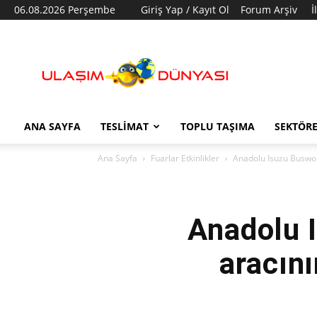
06.08.2026 Perşembe
Giriş Yap / Kayıt Ol
Forum Arşiv
İ
Ulaşım
Dünyası
ANA SAYFA
TESLIMAT
TOPLU TAŞIMA
SEKTÖR
Ana Sayfa
Fuarlar Etkinlikler
Anadolu Isuzu Buswor
Anadolu 
aracın