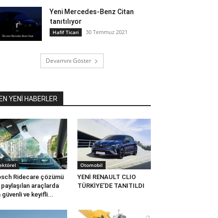
Yeni Mercedes-Benz Citan
tanıtılıyor
30 Temmuz 2021
Hafif Ticari
Devamını Göster
EN YENİ HABERLER
ektörel
Otomobil
sch Ridecare çözümü
YENİ RENAULT CLIO
e paylaşılan araçlarda
TÜRKİYE’DE TANITILDI
 güvenli ve keyifli...