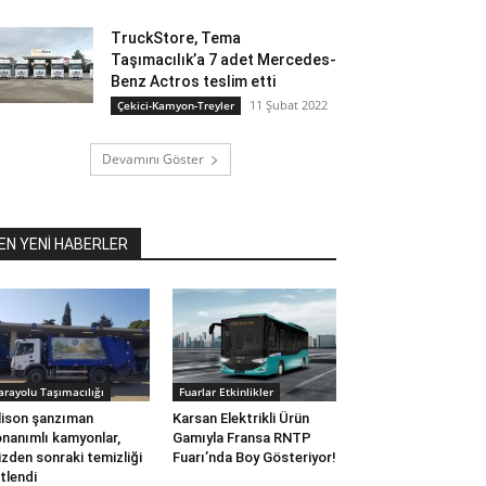
TruckStore, Tema
Taşımacılık’a 7 adet Mercedes-
Benz Actros teslim etti
11 Şubat 2022
Çekici-Kamyon-Treyler
Devamını Göster
EN YENİ HABERLER
arayolu Taşımacılığı
Fuarlar Etkinlikler
lison şanzıman
Karsan Elektrikli Ürün
nanımlı kamyonlar,
Gamıyla Fransa RNTP
izden sonraki temizliği
Fuarı’nda Boy Gösteriyor!
tlendi