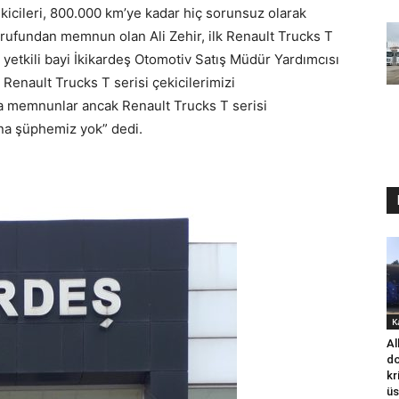
kicileri, 800.000 km’ye kadar hiç sorunsuz olarak
arrufundan memnun olan Ali Zehir, ilk Renault Trucks T
ks yetkili bayi İkikardeş Otomotiv Satış Müdür Yardımcısı
a Renault Trucks T serisi çekicilerimizi
a memnunlar ancak Renault Trucks T serisi
na şüphemiz yok” dedi.
K
Al
do
kr
üs