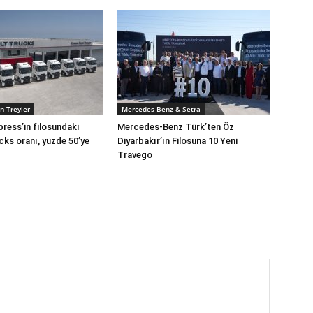
n-Treyler
Mercedes-Benz & Setra
press’in filosundaki
Mercedes-Benz Türk’ten Öz
cks oranı, yüzde 50’ye
Diyarbakır’ın Filosuna 10 Yeni
Travego