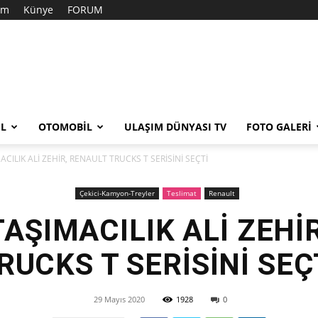
şim
Künye
FORUM
EL
OTOMOBIL
ULAŞIM DÜNYASI TV
FOTO GALERI
CILIK ALİ ZEHİR, RENAULT TRUCKS T SERİSİNİ SEÇTİ
Çekici-Kamyon-Treyler
Teslimat
Renault
AŞIMACILIK ALİ ZEHİ
RUCKS T SERİSİNİ SEÇ
29 Mayıs 2020
1928
0