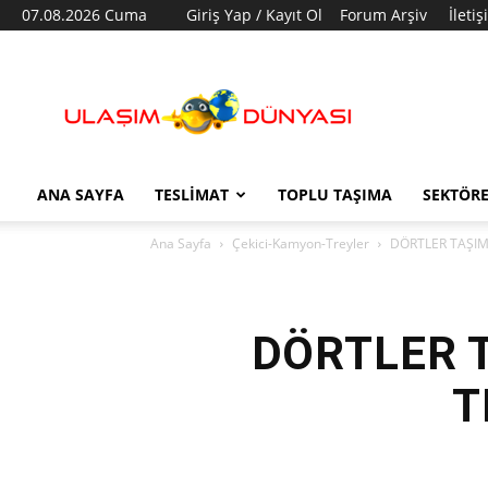
07.08.2026 Cuma
Giriş Yap / Kayıt Ol
Forum Arşiv
İleti
Ulaşım
Dünyası
ANA SAYFA
TESLIMAT
TOPLU TAŞIMA
SEKTÖR
Ana Sayfa
Çekici-Kamyon-Treyler
DÖRTLER TAŞIMA
DÖRTLER T
T