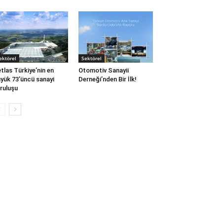
ektörel
Sektörel
tlas Türkiye’nin en
Otomotiv Sanayii
yük 73’üncü sanayi
Derneği’nden Bir İlk!
ruluşu