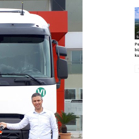
S
Pe
bü
ku