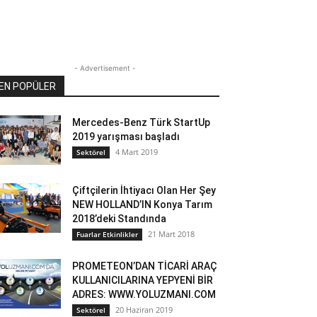
- Advertisement -
EN POPÜLER
Mercedes-Benz Türk StartUp
2019 yarışması başladı
4 Mart 2019
Sektörel
Çiftçilerin İhtiyacı Olan Her Şey
NEW HOLLAND’IN Konya Tarım
2018’deki Standında
21 Mart 2018
Fuarlar Etkinlikler
PROMETEON’DAN TİCARİ ARAÇ
KULLANICILARINA YEPYENİ BİR
ADRES: WWW.YOLUZMANI.COM
20 Haziran 2019
Sektörel