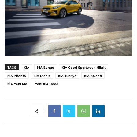
TAGS
KIA
KIA Bongo
KIA Ceed Sportwaon Hibrit
KIA Picanto
KIA Stonic
KIA Türkiye
KIA XCeed
KİA Yeni Rio
Yeni KIA Ceed