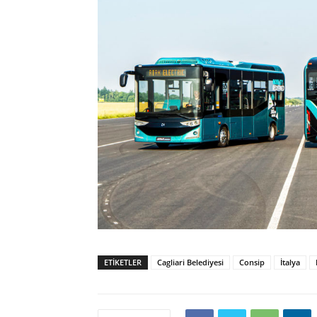
ETIKETLER
Cagliari Belediyesi
Consip
İtalya