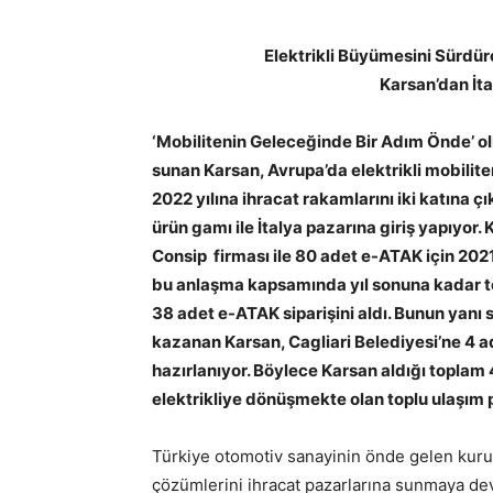
Elektrikli Büyümesini Sürdür
Karsan’dan İta
‘Mobilitenin Geleceğinde Bir Adım Önde’ olma
sunan Karsan, Avrupa’da elektrikli mobilit
2022 yılına ihracat rakamlarını iki katına çık
ürün gamı ile İtalya pazarına giriş yapıyor
Consip firması ile 80 adet e-ATAK için 202
bu anlaşma kapsamında yıl sonuna kadar t
38 adet e-ATAK siparişini aldı. Bunun yanı sı
kazanan Karsan, Cagliari Belediyesi’ne 4 a
hazırlanıyor. Böylece Karsan aldığı toplam 42
elektrikliye dönüşmekte olan toplu ulaşım p
Türkiye otomotiv sanayinin önde gelen kurul
çözümlerini ihracat pazarlarına sunmaya dev