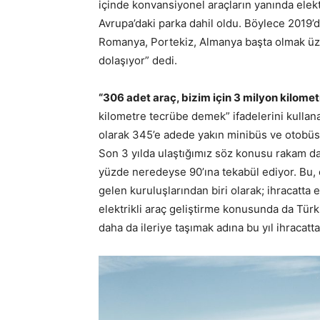
içinde konvansiyonel araçların yanında elektr
Avrupa’daki parka dahil oldu. Böylece 2019’d
Romanya, Portekiz, Almanya başta olmak üze
dolaşıyor” dedi.
“306 adet araç, bizim için 3 milyon kilom
kilometre tecrübe demek” ifadelerini kullana
olarak 345’e adede yakın minibüs ve otobüs s
Son 3 yılda ulaştığımız söz konusu rakam da 
yüzde neredeyse 90’ına tekabül ediyor. Bu, 
gelen kuruluşlarından biri olarak; ihracatta 
elektrikli araç geliştirme konusunda da Türki
daha da ileriye taşımak adına bu yıl ihracatt