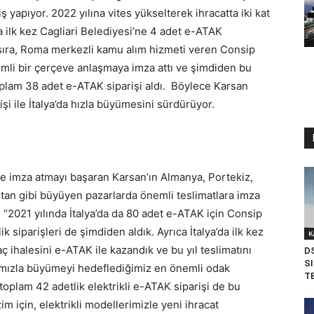
iş yapıyor. 2022 yılına vites yükselterek ihracatta iki kat
da ilk kez Cagliari Belediyesi’ne 4 adet e-ATAK
 sıra, Roma merkezli kamu alım hizmeti veren Consip
emli bir çerçeve anlaşmaya imza attı ve şimdiden bu
plam 38 adet e-ATAK siparişi aldı. Böylece Karsan
işi ile İtalya’da hızla büyümesini sürdürüyor.
lere imza atmayı başaran Karsan’ın Almanya, Portekiz,
tan gibi büyüyen pazarlarda önemli teslimatlara imza
 “2021 yılında İtalya’da da 80 adet e-ATAK için Consip
ik siparişleri de şimdiden aldık. Ayrıca İtalya’da ilk kez
K
raç ihalesini e-ATAK ile kazandık ve bu yıl teslimatını
D
SI
larımızla büyümeyi hedeflediğimiz en önemli odak
TE
toplam 42 adetlik elektrikli e-ATAK siparişi de bu
im için, elektrikli modellerimizle yeni ihracat