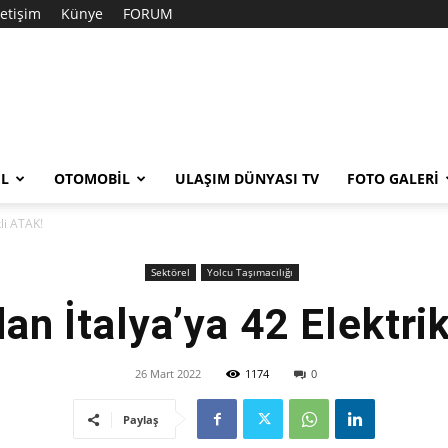
letişim
Künye
FORUM
EL
OTOMOBIL
ULAŞIM DÜNYASI TV
FOTO GALERI
kli ATAK!
Sektörel
Yolcu Taşımacılığı
an İtalya’ya 42 Elektri
26 Mart 2022
1174
0
Paylaş