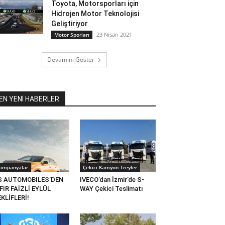
Toyota, Motorsporları için
Hidrojen Motor Teknolojisi
Geliştiriyor
23 Nisan 2021
Motor Sporları
Devamını Göster
EN YENİ HABERLER
ampanyalar
Çekici-Kamyon-Treyler
S AUTOMOBILES’DEN
IVECO’dan İzmir’de S-
FIR FAİZLİ EYLÜL
WAY Çekici Teslimatı
KLİFLERİ!