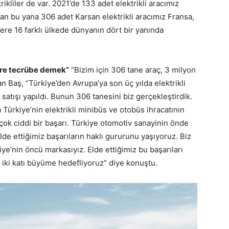
ikliler de var. 2021’de 133 adet elektrikli aracımız
an bu yana 306 adet Karsan elektrikli aracımız Fransa,
re 16 farklı ülkede dünyanın dört bir yanında
etre tecrübe demek”
“Bizim için 306 tane araç, 3 milyon
n Baş, “Türkiye’den Avrupa’ya son üç yılda elektrikli
atışı yapıldı. Bunun 306 tanesini biz gerçekleştirdik.
Türkiye’nin elektrikli minibüs ve otobüs ihracatının
çok ciddi bir başarı. Türkiye otomotiv sanayinin önde
elde ettiğimiz başarıların haklı gururunu yaşıyoruz. Biz
ye’nin öncü markasıyız. Elde ettiğimiz bu başarıları
a iki katı büyüme hedefliyoruz” diye konuştu.