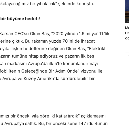
kalayacağımız bir yıl olacak” şeklinde konuştu.
 bir büyüme hedefi!
S
Me
 Karsan CEO’su Okan Baş, “2020 yılında 1.6 milyar TL’lik
OS
öd
zerine çıktık. Bu rakamın yüzde 70’ini de ihracat
yıla ilişkin hedeflerine değinen Okan Baş, “Elektrikli
azarın tümüne hitap ediyoruz ve pazarın ilk beş
san markasını Avrupa’da ilk 5’te konumlandırmayı
 “Mobilitenin Geleceğinde Bir Adım Önde” vizyonu ile
 Avrupa ve Kuzey Amerika’da sürdürülebilir bir
ızı bir önceki yıla göre iki kat artırdık” açıklamasını
Avrupa’ya sattık. Bu, bir önceki sene 147 idi. Bunun