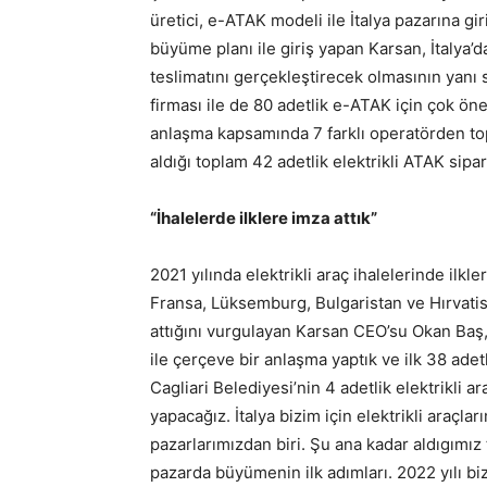
üretici, e-ATAK modeli ile İtalya pazarına gir
büyüme planı ile giriş yapan Karsan, İtalya’
teslimatını gerçekleştirecek olmasının yanı
firması ile de 80 adetlik e-ATAK için çok ön
anlaşma kapsamında 7 farklı operatörden to
aldığı toplam 42 adetlik elektrikli ATAK sipar
“İhalelerde ilklere imza attık”
2021 yılında elektrikli araç ihalelerinde ilk
Fransa, Lüksemburg, Bulgaristan ve Hırvatis
attığını vurgulayan Karsan CEO’su Okan Baş,
ile çerçeve bir anlaşma yaptık ve ilk 38 adetl
Cagliari Belediyesi’nin 4 adetlik elektrikli a
yapacağız. İtalya bizim için elektrikli araç
pazarlarımızdan biri. Şu ana kadar aldıgımız 
pazarda büyümenin ilk adımları. 2022 yılı biz