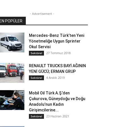
- Advertisement -
EN POPÜLER
Mercedes-Benz Türk’ten Yeni
Yönetmeliğe Uygun Sprinter
Okul Servisi
27 Temmuz 2018
Sektörel
RENAULT TRUCKS BAYİ AĞININ
YENİ GÜCÜ; ERMAN GRUP
4 Aralık 2019
Sektörel
Mobil Oil Türk A.Ş.’den
Çukurova, Güneydoğu ve Doğu
Anadolu’nun Kadın
Girişimcilerine...
23 Haziran 2021
Sektörel