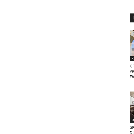
K
Ç
PR
FA
O
ŠK
Dö