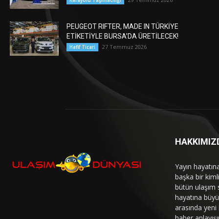
Karayolu Taşımacılığı
PEUGEOT RIFTER, MADE IN TÜRKİYE
ETİKETİYLE BURSA’DA ÜRETİLECEK!
27 Temmuz 2026
Hafif Ticari
HAKKIMIZ
Yayın hayatın
başka bir kim
bütün ulaşım 
hayatına büyük
arasında yeni b
haber anlayışı