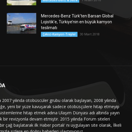
Mercedes-Benz & Setra
Mercedes-Benz Türk’ten Barsan Global
Lojistik’e, Türkiye’nin en büyük kamyon
teslimatı
30 Mart 2018
Çekici-Kamyon-Treyler
DA
a 2007 yılında otobüscüler grubu olarak başlayan, 2008 yılında
liğe, yeni bir yüze kavuşarak sadece otobüsçülere hitap etmeyip
sistemlerine hitap etmek adına Ulaşım Dünyası adı altında yayın
 bir revizyonla devam etmiştir. 2015 yılında Forum siteleri
ir çağ başlatarak ilk Haber portalı' nı uygulayan site olarak, İlkeli
mızla sizlere en doğru haberleri ulaştırıyoruz.