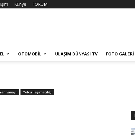
tişim
Künye
FORUM
EL
OTOMOBIL
ULAŞIM DÜNYASI TV
FOTO GALERI
Yan Sanayi
Yolcu Taşımacılığı