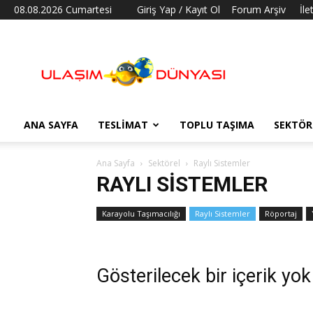
08.08.2026 Cumartesi
Giriş Yap / Kayıt Ol
Forum Arşiv
İle
Ulaşım
Dünyası
ANA SAYFA
TESLIMAT
TOPLU TAŞIMA
SEKTÖR
Ana Sayfa
Sektörel
Raylı Sistemler
RAYLI SISTEMLER
Karayolu Taşımacılığı
Raylı Sistemler
Röportaj
Gösterilecek bir içerik yok