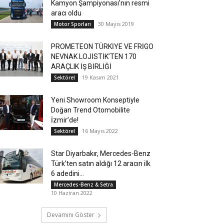
Kamyon Şampiyonası’nın resmi
aracı oldu
30 Mayıs 2019
Motor Sporları
PROMETEON TÜRKİYE VE FRİGO
NEVNAK LOJİSTİK’TEN 170
ARAÇLIK İŞ BİRLİĞİ
19 Kasım 2021
Sektörel
Yeni Showroom Konseptiyle
Doğan Trend Otomobilite
İzmir’de!
16 Mayıs 2022
Sektörel
Star Diyarbakır, Mercedes-Benz
Türk’ten satın aldığı 12 aracın ilk
6 adedini...
Mercedes-Benz & Setra
10 Haziran 2022
Devamını Göster