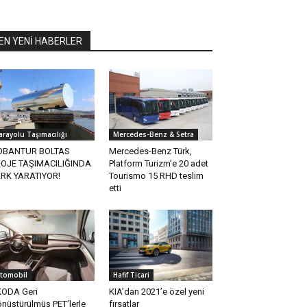
EN YENİ HABERLER
arayolu Taşımacılığı
Mercedes-Benz & Setra
OBANTUR BOLTAS
Mercedes-Benz Türk,
OJE TAŞIMACILIĞINDA
Platform Turizm’e 20 adet
RK YARATIYOR!
Tourismo 15 RHD teslim
etti
tomobil
Hafif Ticari
ODA Geri
KIA’dan 2021’e özel yeni
nüştürülmüş PET’lerle
fırsatlar