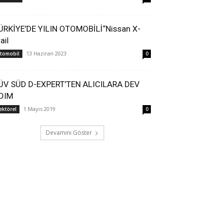
ÜRKİYE’DE YILIN OTOMOBİLİ“Nissan X-
ail
13 Haziran 2023
tomobil
0
ÜV SÜD D-EXPERT’TEN ALICILARA DEV
DIM
1 Mayıs 2019
ektörel
0
Devamını Göster