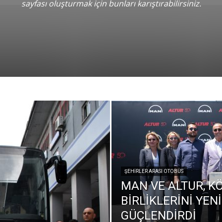
sayfası oluşturmak için bunları karıştırabilirsiniz.
ŞEHIRLER ARASI OTOBÜS
MAN VE ALTUR, KÖ
BİRLİKLERİNİ YEN
GÜÇLENDİRDİ