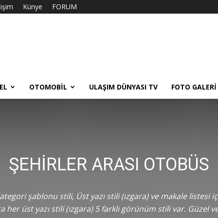
tişim
Künye
FORUM
EL
OTOMOBIL
ULAŞIM DÜNYASI TV
FOTO GALERI
ŞEHIRLER ARASI OTOBÜS
egori şablonu stili, Üst yazı stili (ızgara) ve makale listesi 
a her üst yazı stili (ızgara) 5 farklı görünüm stili var.
Güzel ve