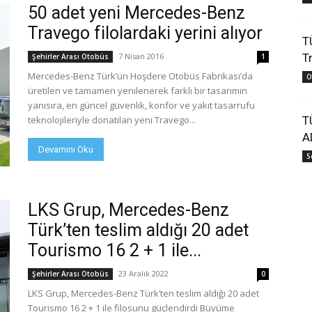
50 adet yeni Mercedes-Benz
Travego filolardaki yerini alıyor
T
7 Nisan 2016
Tr
Şehirler Arası Otobüs
1
Mercedes-Benz Türk’ün Hoşdere Otobüs Fabrikası’da
O
üretilen ve tamamen yenilenerek farklı bir tasarımın
yanısıra, en güncel güvenlik, konfor ve yakıt tasarrufu
teknolojileriyle donatılan yeni Travego...
T
A
Devamını Oku
S
LKS Grup, Mercedes-Benz
Türk’ten teslim aldığı 20 adet
Tourismo 16 2 + 1 ile...
23 Aralık 2022
Şehirler Arası Otobüs
0
LKS Grup, Mercedes-Benz Türk’ten teslim aldığı 20 adet
Tourismo 16 2 + 1 ile filosunu güçlendirdi Büyüme