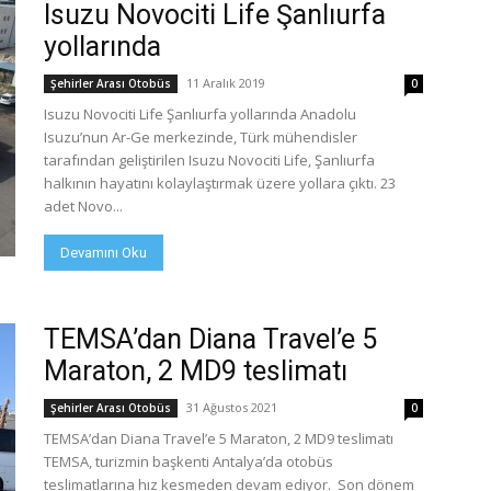
Isuzu Novociti Life Şanlıurfa
yollarında
11 Aralık 2019
Şehirler Arası Otobüs
0
Isuzu Novociti Life Şanlıurfa yollarında Anadolu
Isuzu’nun Ar-Ge merkezinde, Türk mühendisler
tarafından geliştirilen Isuzu Novociti Life, Şanlıurfa
halkının hayatını kolaylaştırmak üzere yollara çıktı. 23
adet Novo...
Devamını Oku
TEMSA’dan Diana Travel’e 5
Maraton, 2 MD9 teslimatı
31 Ağustos 2021
Şehirler Arası Otobüs
0
TEMSA’dan Diana Travel’e 5 Maraton, 2 MD9 teslimatı
TEMSA, turizmin başkenti Antalya’da otobüs
teslimatlarına hız kesmeden devam ediyor. Son dönem