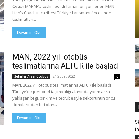
Coach MAPAR’a teslim edildi Tamamen yenilenen MAN
Lion’s Coach’ın cazibesi Türkiye Lansmanı öncesinde
teslimatları...
Devamını Oku
MAN, 2022 yılı otobüs
teslimatlarına ALTUR ile başladı
21 Şubat 2022
Şehirler Arası Otobüs
0
MAN, 2022 yılı otobüs teslimatlarına ALTUR ile başladı
Türkiye’de personel taşımacılığı alanında yarım asra
yaklaşan bilgi, birikim ve tecrübesiyle sektörünün öncü
firmalarından biri olan...
Devamını Oku
S
İn
O