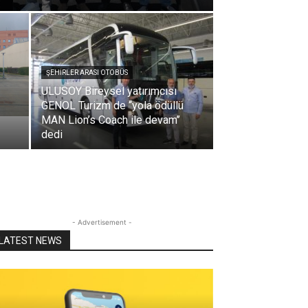
ŞEHIRLER ARASI OTOBÜS
ULUSOY Bireysel yatırımcısı
GENOL Turizm de ‘‘yola ödüllü
MAN Lion’s Coach ile devam’’
dedi
- Advertisement -
LATEST NEWS