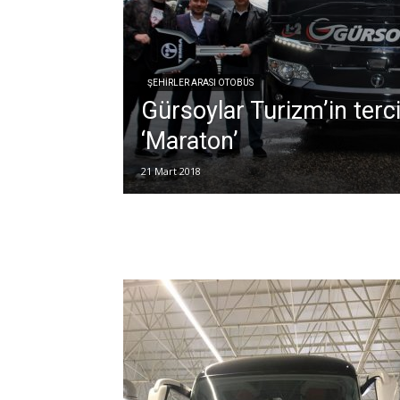
ŞEHIRLER ARASI OTOBÜS
Gürsoylar Turizm’in terci
‘Maraton’
21 Mart 2018