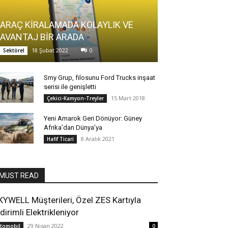
ARAÇ KİRALAMADA KOLAYLIK VE
AVANTAJ BİR ARADA
18 Şubat 2022
0
Sektörel
Smy Grup, filosunu Ford Trucks inşaat
serisi ile genişletti
15 Mart 2018
Çekici-Kamyon-Treyler
Yeni Amarok Geri Dönüyor: Güney
Afrika’dan Dünya’ya
8 Aralık 2021
Hafif Ticari
MUST READ
KYWELL Müşterileri, Özel ZES Kartıyla
dirimli Elektrikleniyor
29 Nisan 2022
tomobil
0