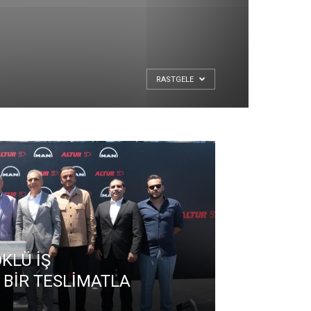
RASTGELE
KLÜ İŞ
İ BİR TESLİMATLA