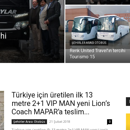
hi
ŞEHIRLER ARASI OTOBÜS
Renk United Travel’ın tercihi
Tourismo 15
Türkiye için üretilen ilk 13
metre 2+1 VIP MAN yeni Lion’s
Coach MAPAR’a teslim...
21 Şubat 2018
Şehirler Arası Otobüs
0
Türkiye için üretilen ilk 13 metre 2+1 VIP MAN yeni Lion’s