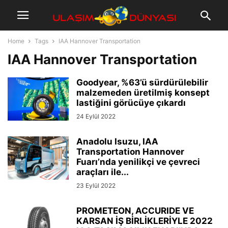
Home
Tags
IAA Hannover Transportation
IAA Hannover Transportation
Goodyear, %63’ü sürdürülebilir
malzemeden üretilmiş konsept
lastiğini görücüye çıkardı
24 Eylül 2022
Anadolu Isuzu, IAA
Transportation Hannover
Fuarı’nda yenilikçi ve çevreci
araçları ile...
23 Eylül 2022
PROMETEON, ACCURIDE VE
KARSAN İŞ BİRLİKLERİYLE 2022