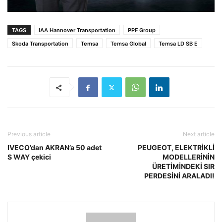
TAGS
IAA Hannover Transportation
PPF Group
Skoda Transportation
Temsa
Temsa Global
Temsa LD SB E
Previous article
Next article
IVECO’dan AKRAN’a 50 adet
PEUGEOT, ELEKTRİKLİ
S WAY çekici
MODELLERİNİN
ÜRETİMİNDEKİ SIR
PERDESİNİ ARALADI!