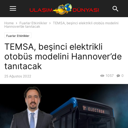
Home
Fuarlar Etkinlikler
TEMSA, beşinci elektrikli otobüs modelini
Hannover’de tanıtacak
Fuarlar Etkinlikler
TEMSA, beşinci elektrikli
otobüs modelini Hannover’de
tanıtacak
1057
0
25 Ağustos 2022