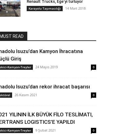
Renault Trucks, Ege’yi turluyor
14 Mart 2018
Karayolu Taşımacılığı
MUST READ
nadolu Isuzu’dan Kamyon İhracatına
üçlü Giriş
24 Mayıs 2019
ekici-Kamyon-Treyler
0
nadolu Isuzu’dan rekor ihracat başarısı
26 Kasım 2021
ektörel
0
021 YILININ İLK BÜYÜK FİLO TESLİMATI,
ERTRANS LOGISTICS’E YAPILDI
9 Şubat 2021
ekici-Kamyon-Treyler
0