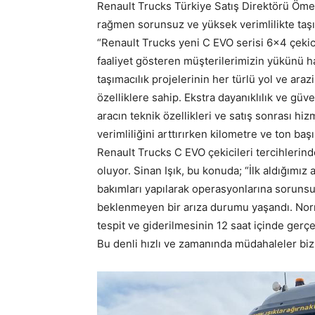
Renault Trucks Türkiye Satış Direktörü Ömer 
rağmen sorunsuz ve yüksek verimlilikte taşım
“Renault Trucks yeni C EVO serisi 6×4 çekici
faaliyet gösteren müşterilerimizin yükünü ha
taşımacılık projelerinin her türlü yol ve araz
özelliklere sahip. Ekstra dayanıklılık ve güv
aracın teknik özellikleri ve satış sonrası h
verimliliğini arttırırken kilometre ve ton baş
Renault Trucks C EVO çekicileri tercihlerind
oluyor. Sinan Işık, bu konuda; “İlk aldığımız
bakımları yapılarak operasyonlarına soruns
beklenmeyen bir arıza durumu yaşandı. Norma
tespit ve giderilmesinin 12 saat içinde gerç
Bu denli hızlı ve zamanında müdahaleler bizl