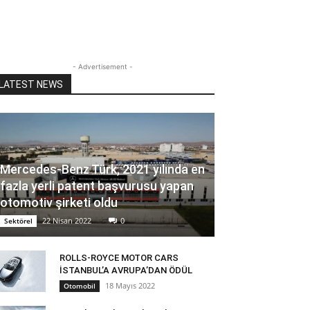
- Advertisement -
LATEST NEWS
Mercedes-Benz Türk, 2021 yılında en
fazla yerli patent başvurusu yapan
otomotiv şirketi oldu
22 Nisan 2022
0
Sektörel
ROLLS-ROYCE MOTOR CARS
İSTANBUL’A AVRUPA’DAN ÖDÜL
18 Mayıs 2022
Otomobil