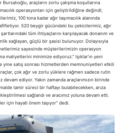
Bursalıoğlu, araçların zorlu çalışma koşullarına
acılık operasyonları için geliştirildiğine değindi;
lerimiz, 100 tona kadar ağır taşımacılık alanında
fifletiyor. 520 beygir gücündeki bu çekicilerimiz, ağır
i şartlarındaki tüm ihtiyaçlarını karşılayacak donanım ve
enlik sağlayan, güçlü bir şasisi bulunuyor. Dolayısıyla
izmetlerimiz sayesinde müşterilerimizin operasyon
ına maliyetlerini minimize ediyoruz.” Işıklar’ın yeni
e yine satış sonrası hizmetlerden memnuniyetleri etkili
 araçlar, çok ağır ve zorlu yüklere rağmen sadece rutin
uz devam ediyor. Yakın zamanda araçlarımızın birinde
lde tamir süreci bir haftayı bulabilecekken, arıza
ekleştirilmesi sağlandı ve aracımız yoluna devam etti.
er için hayati önem taşıyor” dedi.