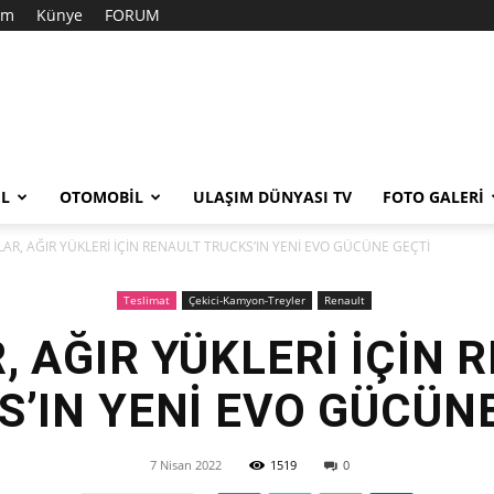
şim
Künye
FORUM
EL
OTOMOBIL
ULAŞIM DÜNYASI TV
FOTO GALERI
KLAR, AĞIR YÜKLERİ İÇİN RENAULT TRUCKS’IN YENİ EVO GÜCÜNE GEÇTİ
Teslimat
Çekici-Kamyon-Treyler
Renault
R, AĞIR YÜKLERİ İÇİN 
’IN YENİ EVO GÜCÜN
7 Nisan 2022
1519
0