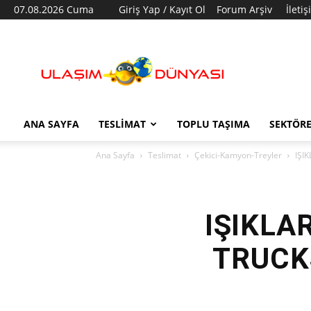
07.08.2026 Cuma
Giriş Yap / Kayıt Ol
Forum Arşiv
İleti
Ulaşım
Dünyası
ANA SAYFA
TESLIMAT
TOPLU TAŞIMA
SEKTÖR
Ana Sayfa
Teslimat
Çekici-Kamyon-Treyler
IŞI
IŞIKLA
TRUCKS