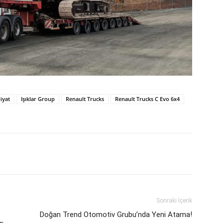
liyat
Işıklar Group
Renault Trucks
Renault Trucks C Evo 6x4
Sonraki İçerik
Doğan Trend Otomotiv Grubu’nda Yeni Atama!