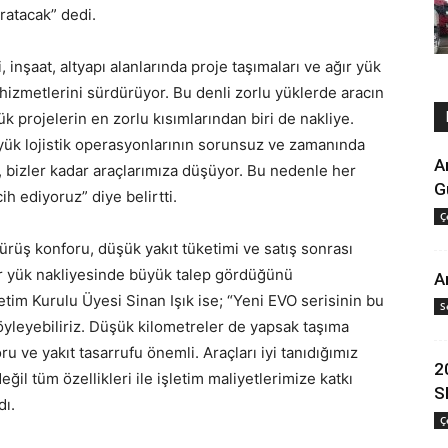
ratacak” dedi.
 inşaat, altyapı alanlarında proje taşımaları ve ağır yük
 hizmetlerini sürdürüyor. Bu denli zorlu yüklerde aracın
ük projelerin en zorlu kısımlarından biri de nakliye.
r yük lojistik operasyonlarının sorunsuz ve zamanında
A
 bizler kadar araçlarımıza düşüyor. Bu nedenle her
G
h ediyoruz” diye belirtti.
Ç
sürüş konforu, düşük yakıt tüketimi ve satış sonrası
ğır yük nakliyesinde büyük talep gördüğünü
A
etim Kurulu Üyesi Sinan Işık ise; “Yeni EVO serisinin bu
S
öyleyebiliriz. Düşük kilometreler de yapsak taşıma
 ve yakıt tasarrufu önemli. Araçları iyi tanıdığımız
2
ğil tüm özellikleri ile işletim maliyetlerimize katkı
S
dı.
Ç