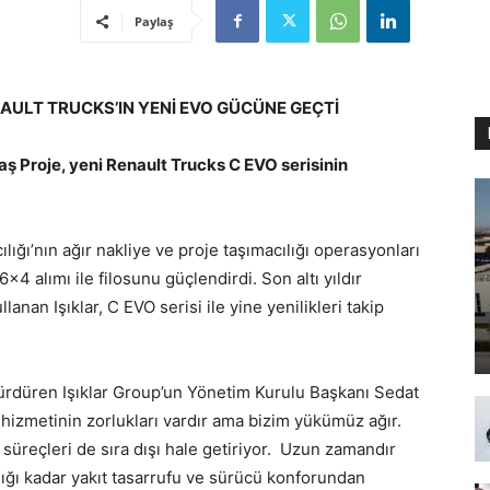
Paylaş
ENAULT TRUCKS’IN YENİ EVO GÜCÜNE GEÇTİ
ş Proje, yeni Renault Trucks C EVO serisinin
lığı’nın ağır nakliye ve proje taşımacılığı operasyonları
4 alımı ile filosunu güçlendirdi. Son altı yıldır
lanan Işıklar, C EVO serisi ile yine yenilikleri takip
i sürdüren Işıklar Group’un Yönetim Kurulu Başkanı Sedat
stik hizmetinin zorlukları vardır ama bizim yükümüz ağır.
, süreçleri de sıra dışı hale getiriyor. Uzun zamandır
ılığı kadar yakıt tasarrufu ve sürücü konforundan