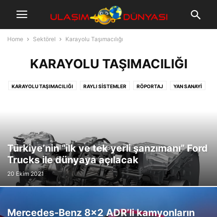
Home
Sektörel
Karayolu Taşımacılığı
KARAYOLU TAŞIMACILIĞI
KARAYOLU TAŞIMACILIĞI
RAYLI SISTEMLER
RÖPORTAJ
YAN SANAYI
YOLCU TAŞIMACILIĞI
Türkiye’nin “ilk ve tek yerli şanzımanı” Ford
Trucks ile dünyaya açılacak
20 Ekim 2021
Mercedes-Benz 8×2 ADR’li kamyonların