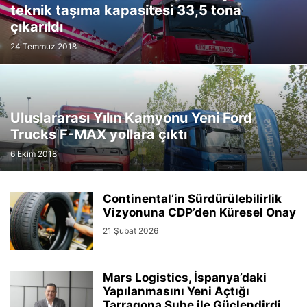
teknik taşıma kapasitesi 33,5 tona
çıkarıldı
24 Temmuz 2018
Uluslararası Yılın Kamyonu Yeni Ford
Trucks F-MAX yollara çıktı
6 Ekim 2018
Continental’in Sürdürülebilirlik
Vizyonuna CDP’den Küresel Onay
21 Şubat 2026
Mars Logistics, İspanya’daki
Yapılanmasını Yeni Açtığı
Tarragona Şube ile Güçlendirdi