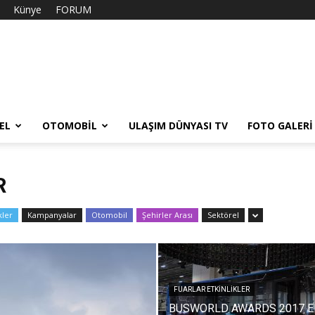
Künye
FORUM
EL
OTOMOBIL
ULAŞIM DÜNYASI TV
FOTO GALERI
R
kler
Kampanyalar
Otomobil
Şehirler Arası
Sektörel
FUARLAR ETKINLIKLER
BUSWORLD AWARDS 2017 E