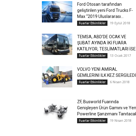
Ford Otosan tarafından
geliştirilen yeni Ford Trucks F-
Max “2019 Uluslararası...
19 Eylül 2018
Fuarlar Etkinlikler
TEMSA, ABD’DE OCAK VE
ŞUBAT AYINDA İKİ FUARA
KATILIYOR, TESLİMATLARI İSE.
13 Ocak 2017
Fuarlar Etkinlikler
VOLVO YENİ AMİRAL
GEMİLERİNİ İLK KEZ SERGİLEDİ
6 Nisan 2018
Fuarlar Etkinlikler
ZF, Busworld Fuarında
Genişleyen Ürün Gamını ve Yen
Powerline Şanzımanı Tanıtaca
19 Nisan 2018
Fuarlar Etkinlikler