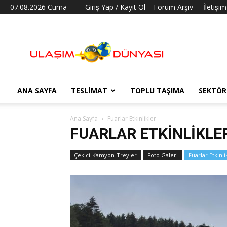
07.08.2026 Cuma
Giriş Yap / Kayıt Ol
Forum Arşiv
İletişim
Ulaşım
Dünyası
ANA SAYFA
TESLIMAT
TOPLU TAŞIMA
SEKTÖR
Ana Sayfa
Fuarlar Etkinlikler
FUARLAR ETKINLIKLE
Çekici-Kamyon-Treyler
Foto Galeri
Fuarlar Etkinli