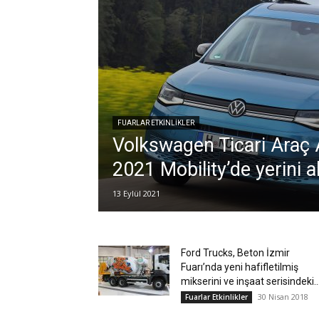
FUARLAR ETKINLIKLER
Volkswagen Ticari Araç
2021 Mobility’de yerini a
13 Eylül 2021
Ford Trucks, Beton İzmir
Fuarı’nda yeni hafifletilmiş
mikserini ve inşaat serisindeki..
30 Nisan 2018
Fuarlar Etkinlikler