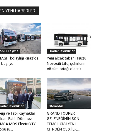
EN YENİ HABERLER
oplu Taşıma
Fuarlar Etkinlikler
TAŞIT kolaylığı Kiraz’da
Yeni alçak tabanlı Isuzu
 başlıyor
Novociti Life, şehirlerin
çözüm ortağı olacak
uarlar Etkinlikler
Otomobil
erji ve Tabi Kaynaklar
GRAND TOURER
kanı Fatih Dönmez
GELENEĞİNİN SON
MSA MD9 ElectriCITY
TEMSİLCİSİ YENİ
obüsü...
CITROËN C5 X İLK...