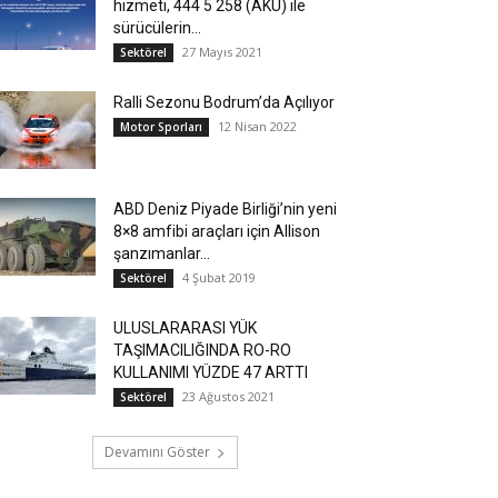
hizmeti, 444 5 258 (AKÜ) ile
sürücülerin...
27 Mayıs 2021
Sektörel
Ralli Sezonu Bodrum’da Açılıyor
12 Nisan 2022
Motor Sporları
ABD Deniz Piyade Birliği’nin yeni
8×8 amfibi araçları için Allison
şanzımanlar...
4 Şubat 2019
Sektörel
ULUSLARARASI YÜK
TAŞIMACILIĞINDA RO-RO
KULLANIMI YÜZDE 47 ARTTI
23 Ağustos 2021
Sektörel
Devamını Göster