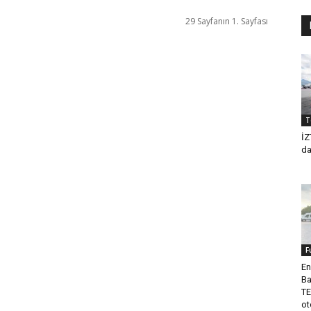
29 Sayfanın 1. Sayfası
T
İZ
da
F
En
Ba
TE
ot