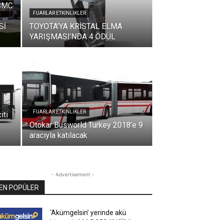
 BMC
FUARLAR ETKINLIKLER
Sİ
TOYOTA’YA KRİSTAL ELMA
YARIŞMASI’NDA 4 ÖDÜL
FUARLAR ETKINLIKLER
iti
Otokar Busworld Turkey 2018’e 9
aracıyla katılacak
- Advertisement -
EN POPÜLER
‘Akümgelsin’ yerinde akü