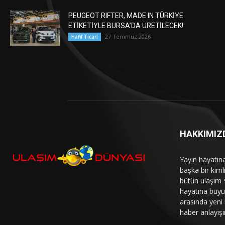
PEUGEOT RIFTER, MADE IN TÜRKİYE
ETİKETİYLE BURSA’DA ÜRETİLECEK!
27 Temmuz 2026
Hafif Ticari
HAKKIMIZ
Yayın hayatın
başka bir kim
bütün ulaşım 
hayatına büyük
arasında yeni b
haber anlayışı