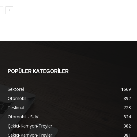
POPÜLER KATEGORİLER
Sektörel
1669
Otomobil
892
Teslimat
723
Otomobil - SUV
524
Çekici-Kamyon-Treyler
382
Çekici-Kamyon-Treyler
381