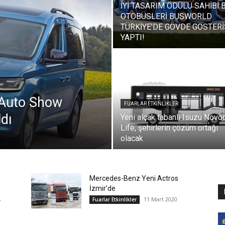
İYİ TASARIM ÖDÜLÜ SAHİBİ
OTOBÜSLERİ BUSWORLD
TÜRKİYE’DE GÖVDE GÖSTERİ
YAPTI!
 Auto Show
FUARLAR ETKINLIKLER
ldı
Yeni alçak tabanlı Isuzu Novoc
Life, şehirlerin çözüm ortağı
olacak
Mercedes-Benz Yeni Actros
İzmir’de
.
11 Mart 2020
Fuarlar Etkinlikler