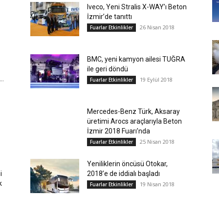
Iveco, Yeni Stralis X-WAY’ı Beton
İzmir’de tanıttı
26 Nisan 2018
Fuarlar Etkinlikler
BMC, yeni kamyon ailesi TUĞRA
ile geri döndü
..
19 Eylül 2018
Fuarlar Etkinlikler
Mercedes-Benz Türk, Aksaray
üretimi Arocs araçlarıyla Beton
İzmir 2018 Fuarı’nda
25 Nisan 2018
Fuarlar Etkinlikler
Yeniliklerin öncüsü Otokar,
i
2018’e de iddialı başladı
k
19 Nisan 2018
Fuarlar Etkinlikler