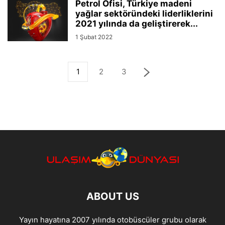
Petrol Ofisi, Türkiye madeni
yağlar sektöründeki liderliklerini
2021 yılında da geliştirerek...
1 Şubat 2022
1
2
3
ABOUT US
Yayın hayatına 2007 yılında otobüscüler grubu olarak