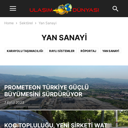
Home
Sektörel
Yan Sanayi
YAN SANAYI
KARAYOLU TAŞIMACILIĞI
RAYLI SISTEMLER
RÖPORTAJ
YAN SANAYI
YOLCU TAŞIMACILIĞI
PROMETEON TÜRKİYE GÜÇLÜ
BÜYÜMESİNİ SÜRDÜRÜYOR
7 Eylül 2023
KOÇ TOPLULUĞU, YENİ ŞİRKETİ WAT