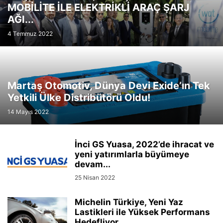
MOBİLİTE İLE ELEKTRİKLİ ARAÇ ŞARJ
AĞI...
4 Temmuz 2022
Martaş Otomotiv, Dünya Devi Exide’ın Tek
Yetkili Ülke Distribütörü Oldu!
14 Mayıs 2022
İnci GS Yuasa, 2022’de ihracat ve
yeni yatırımlarla büyümeye
devam...
25 Nisan 2022
Michelin Türkiye, Yeni Yaz
Lastikleri ile Yüksek Performans
Hedefliyor